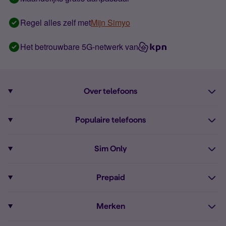
Regel alles zelf met
Mijn Simyo
Het betrouwbare 5G-netwerk van
Over telefoons
Abonnement met telefoon
Populaire telefoons
Informatie over telefoons
Pixel 10
Sim Only
Alle telefoons
Pixel 9a
Sim Only
Prepaid
iPhone 16
Sim Only internet
Prepaid
iPhone 16e
Merken
Onbeperkt bellen
Bestel Prepaid simkaart
iPhone 15