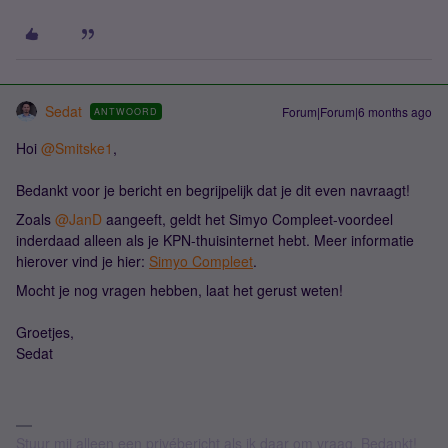
Sedat
Forum|Forum|6 months ago
ANTWOORD
Hoi ​
@Smitske1
,
Bedankt voor je bericht en begrijpelijk dat je dit even navraagt!
Zoals ​
@JanD
aangeeft, geldt het Simyo Compleet-voordeel
inderdaad alleen als je KPN-thuisinternet hebt. Meer informatie
hierover vind je hier:
Simyo Compleet
.
Mocht je nog vragen hebben, laat het gerust weten!
Groetjes,
Sedat
Stuur mij alleen een privébericht als ik daar om vraag. Bedankt!