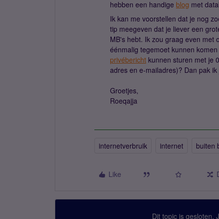
hebben een handige
blog
met datab
Ik kan me voorstellen dat je nog zoe
tip meegeven dat je liever een gro
MB's hebt. Ik zou graag even met on
éénmalig tegemoet kunnen komen me
privébericht
kunnen sturen met je 
adres en e-mailadres)? Dan pak ik j
Groetjes,
Roeqajja
internetverbruik
internet
buiten 
Like
Dit topic is gesloten.