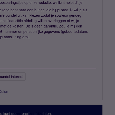
esparingstips op onze website, wellicht helpt dit je!
kend bent naar een bundel die bij je past. Ik wil je als
tere bundel uit kan kiezen zodat je sowieso genoeg
ze financiële afdeling willen overleggen of wij je
t de kosten. Dit is geen garantie. Zou je mij een
06-nummer en persoonlijke gegevens (geboortedatum,
e aansluiting erbij.
bundel internet
Delen
 Je kunt geen reactie achterlaten.