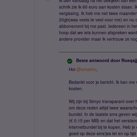
Ik ben vandaag na het bekijken van een 
schrik zie ik 60 euro aan kosten staan. I
vergissing. Ik heb me net twee maande
20gb(was veels te veel voor me) en nu
abbonement bij me past. Iedereen in het
hoop dat we iets kunnen afspreken want fi
andere provider maar ik vertrouw ze nog 
Beste antwoord door
Roeqaj
Hoi
@omashu
,
Bedankt voor je bericht. Ik kan me
kosten.
Wij zijn bij Simyo transparant over 
om deze reden altijd twee waarsch
bundel. In de laatste sms geven wij
(€ 0.15 per MB) en dat het verstandi
internetbundel bij te kopen. Heb je
goed op deze sms'jes let en op tijd M