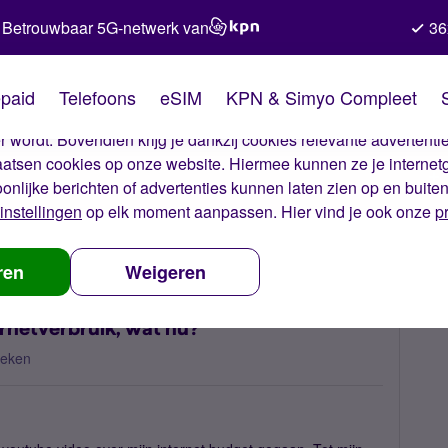
Betrouwbaar 5G-netwerk van
36
kies van Simyo
paid
Telefoons
eSIM
KPN & Simyo Compleet
okies op onze website. Met deze cookies zorgen wij ervoor dat j
 wordt. Bovendien krijg je dankzij cookies relevante advertentie
laatsen cookies op onze website. Hiermee kunnen ze je internet
oonlijke berichten of advertenties kunnen laten zien op en buite
instellingen
op elk moment aanpassen. Hier vind je ook onze
p
uiten de bundel door internetverbruik, wat nu?
ren
Weigeren
ernetverbruik, wat nu?
keken