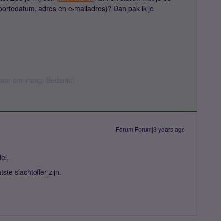
ortedatum, adres en e-mailadres)? Dan pak ik je
k daar om vraag. Bedankt!
Forum|Forum|3 years ago
el.
tste slachtoffer zijn.