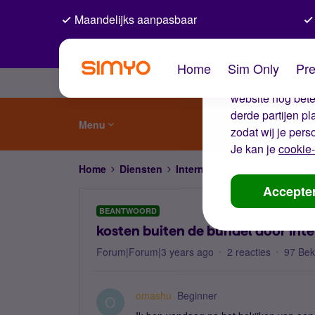
Maandelijks aanpasbaar
De coo
Home
Sim Only
Pre
Wij gebruiken co
website nog beter
derde partijen p
Menu
zodat wij je pers
Je kan je
cookie-
Home
Diensten
Internet, 4G en 5G
kosten b
Accepte
BEANTWOORD
kosten buiten de bundel door int
Forum|Forum|3 years ago
2 reacties
97 Be
omashu
Beginner
O