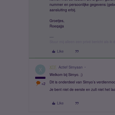
nummer en persoonlijke gegevens (gebo
aansluiting erbij.
Groetjes,
Roeqajja
Stuur mij alleen een privé bericht als i
Like
XTF
Actief Simyaan
X
Welkom bij Simyo. ;)
Dit is onderdeel van Simyo’s verdienmod
+2
Je bent niet de eerste en zult niet het laa
Like