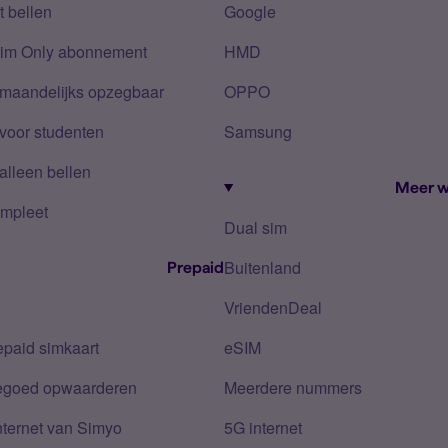
 bellen
Google
Sim Only abonnement
HMD
 maandelijks opzegbaar
OPPO
voor studenten
Samsung
alleen bellen
Meer w
mpleet
Dual sim
Buitenland
Prepaid
VriendenDeal
epaid simkaart
eSIM
tegoed opwaarderen
Meerdere nummers
nternet van Simyo
5G internet