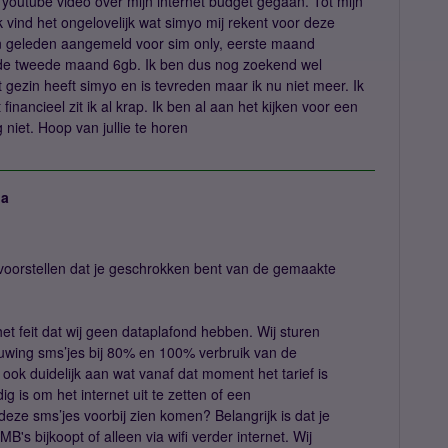
youtube video over mijn internet budget gegaan. Tot mijn
k vind het ongelovelijk wat simyo mij rekent voor deze
n geleden aangemeld voor sim only, eerste maand
 de tweede maand 6gb. Ik ben dus nog zoekend wel
 gezin heeft simyo en is tevreden maar ik nu niet meer. Ik
nancieel zit ik al krap. Ik ben al aan het kijken voor een
niet. Hoop van jullie te horen
ja
 voorstellen dat je geschrokken bent van de gemaakte
het feit dat wij geen dataplafond hebben. Wij sturen
uwing sms’jes bij 80% en 100% verbruik van de
 ook duidelijk aan wat vanaf dat moment het tarief is
g is om het internet uit te zetten of een
 deze sms’jes voorbij zien komen? Belangrijk is dat je
B's bijkoopt of alleen via wifi verder internet. Wij