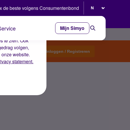
Selecteer taal
x de beste volgens Consumentenbond
Service
Mijn Simyo
e ervaring op de
s te zien. Ook
gedrag volgen,
Start een topic
Inloggen / Registreren
n onze website.
rivacy statement.