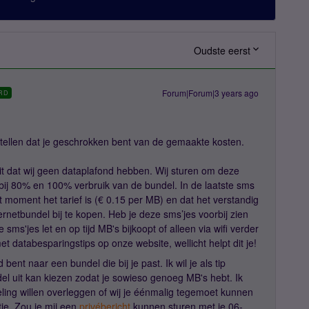
Oudste eerst
Forum|Forum|3 years ago
RD
stellen dat je geschrokken bent van de gemaakte kosten.
feit dat wij geen dataplafond hebben. Wij sturen om deze
bij 80% en 100% verbruik van de bundel. In de laatste sms
t moment het tarief is (€ 0.15 per MB) en dat het verstandig
nternetbundel bij te kopen. Heb je deze sms’jes voorbij zien
sms'jes let en op tijd MB's bijkoopt of alleen via wifi verder
t databesparingstips op onze website, wellicht helpt dit je!
ent naar een bundel die bij je past. Ik wil je als tip
el uit kan kiezen zodat je sowieso genoeg MB's hebt. Ik
ling willen overleggen of wij je éénmalig tegemoet kunnen
ie. Zou je mij een
privébericht
kunnen sturen met je 06-