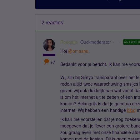
2 reacties
Roeqajja
Oud-moderator
ANTWOO
Hoi
@omashu
,
+7
Bedankt voor je bericht. Ik kan me voor
Wij zijn bij Simyo transparant over het 
reden altijd twee waarschuwing sms’jes 
geven wij ook duidelijk aan wat vanaf da
is om het internet uit te zetten of een i
komen? Belangrijk is dat je goed op deze 
internet. Wij hebben een handige
blog
me
Ik kan me voorstellen dat je nog zoekend b
meegeven dat je liever een grotere bund
zou graag even met onze financiële afde
komen met de kosten. Dit is geen garant