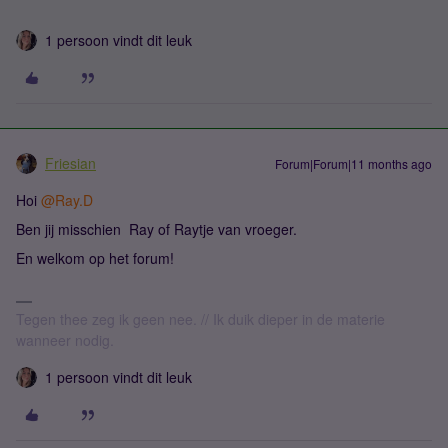
1 persoon vindt dit leuk
Friesian
Forum|Forum|11 months ago
Hoi ​
@Ray.D
Ben jij misschien Ray of Raytje van vroeger.
En welkom op het forum!
Tegen thee zeg ik geen nee. // Ik duik dieper in de materie
wanneer nodig.
1 persoon vindt dit leuk