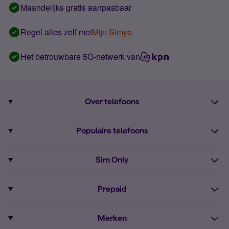
Maandelijks gratis aanpasbaar
Regel alles zelf met
Mijn Simyo
Het betrouwbare 5G-netwerk van
Over telefoons
Abonnement met telefoon
Populaire telefoons
Informatie over telefoons
Pixel 10
Sim Only
Alle telefoons
Pixel 9a
Sim Only
Prepaid
iPhone 16
Sim Only internet
Prepaid
iPhone 16e
Merken
Onbeperkt bellen