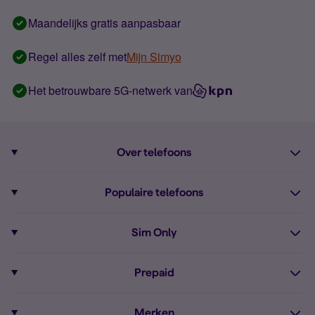
Maandelijks gratis aanpasbaar
Regel alles zelf met
Mijn Simyo
Het betrouwbare 5G-netwerk van
Over telefoons
Abonnement met telefoon
Populaire telefoons
Informatie over telefoons
Pixel 10
Sim Only
Alle telefoons
Pixel 9a
Sim Only
Prepaid
iPhone 16
Sim Only internet
Prepaid
iPhone 16e
Merken