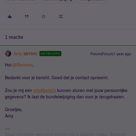
1 reactie
Amy
Forum|Forum|1 year ago
ANTWOORD
Hoi ​
@Reneetv
,
Bedankt voor je bericht. Goed dat je contact opneemt.
Zou je mij een
privébericht
kunnen sturen met jouw persoonlijke
gegevens? Ik laat de bundelwijziging dan voor je terugdraaien.
Groetjes,
Amy
Stuur mij alleen een privé bericht als ik daarom vraag. Bedankt!