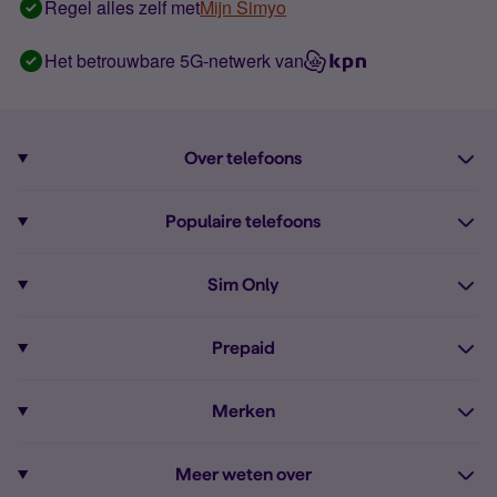
Regel alles zelf met
Mijn Simyo
Het betrouwbare 5G-netwerk van
Over telefoons
Abonnement met telefoon
Populaire telefoons
Informatie over telefoons
Pixel 10
Sim Only
Alle telefoons
Pixel 9a
Sim Only
Prepaid
iPhone 16
Sim Only internet
Prepaid
iPhone 16e
Merken
Onbeperkt bellen
Bestel Prepaid simkaart
iPhone 15
Apple
Zakelijk Sim Only abonnement
Meer weten over
Prepaid tegoed opwaarderen
iPhone 14 Refurbished