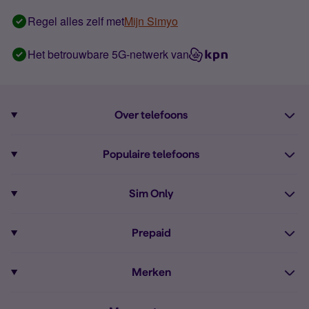
Regel alles zelf met
Mijn Simyo
Het betrouwbare 5G-netwerk van
Over telefoons
Abonnement met telefoon
Populaire telefoons
Informatie over telefoons
Pixel 10
Sim Only
Alle telefoons
Pixel 9a
Sim Only
Prepaid
iPhone 16
Sim Only internet
Prepaid
iPhone 16e
Merken
Onbeperkt bellen
Bestel Prepaid simkaart
iPhone 15
Apple
Zakelijk Sim Only abonnement