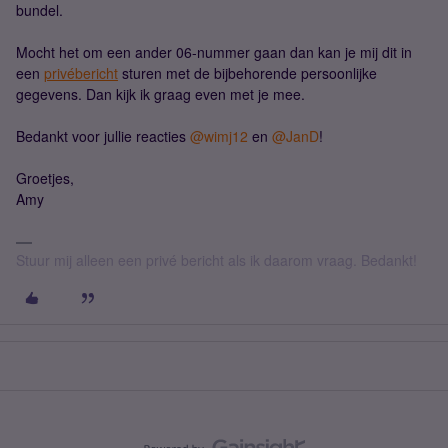
bundel.
Mocht het om een ander 06-nummer gaan dan kan je mij dit in
een
privébericht
sturen met de bijbehorende persoonlijke
gegevens. Dan kijk ik graag even met je mee.
Bedankt voor jullie reacties ​
@wimj12
en ​
@JanD
!
Groetjes,
Amy
Stuur mij alleen een privé bericht als ik daarom vraag. Bedankt!