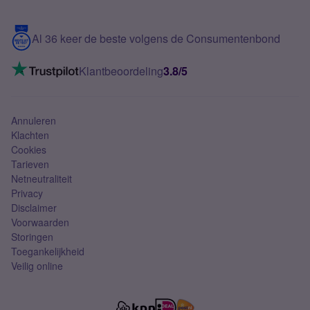
Samsung S25 FE
Blog
5G internet
Contact
Al 36 keer de beste volgens de Consumentenbond
Mobiel internet
VoLTE 4G bellen
Klantbeoordeling
3.8/5
Mobiel abonnement
Simkaart
Annuleren
Klachten
Cookies
Tarieven
Netneutraliteit
Privacy
Disclaimer
Voorwaarden
Storingen
Toegankelijkheid
Veilig online