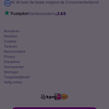
Contact
Al 36 keer de beste volgens de Consumentenbond
Mobiel internet
VoLTE 4G bellen
Klantbeoordeling
3.8/5
Mobiel abonnement
Simkaart
Annuleren
Klachten
Cookies
Tarieven
Netneutraliteit
Privacy
Disclaimer
Voorwaarden
Storingen
Toegankelijkheid
Veilig online