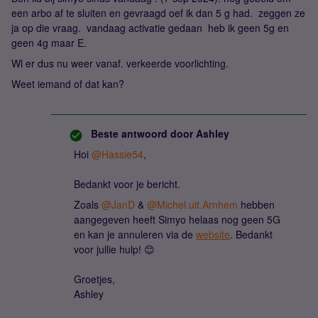
een arbo af te sluiten en gevraagd oef ik dan 5 g had. zeggen ze
ja op die vraag. vandaag activatie gedaan heb ik geen 5g en
geen 4g maar E.
Wl er dus nu weer vanaf. verkeerde voorlichting.
Weet iemand of dat kan?
Beste antwoord door
Ashley
Hoi
@Hassie54
,
Bedankt voor je bericht.
Zoals
@JanD
&
@Michel.uit.Arnhem
hebben
aangegeven heeft Simyo helaas nog geen 5G
en kan je annuleren via de
website
. Bedankt
voor jullie hulp! 😊
Groetjes,
Ashley