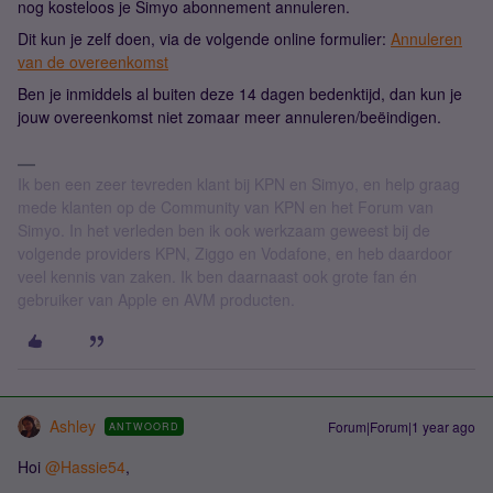
nog kosteloos je Simyo abonnement annuleren.
Dit kun je zelf doen, via de volgende online formulier:
Annuleren
van de overeenkomst
Ben je inmiddels al buiten deze 14 dagen bedenktijd, dan kun je
jouw overeenkomst niet zomaar meer annuleren/beëindigen.
Ik ben een zeer tevreden klant bij KPN en Simyo, en help graag
mede klanten op de Community van KPN en het Forum van
Simyo. In het verleden ben ik ook werkzaam geweest bij de
volgende providers KPN, Ziggo en Vodafone, en heb daardoor
veel kennis van zaken. Ik ben daarnaast ook grote fan én
gebruiker van Apple en AVM producten.
Ashley
Forum|Forum|1 year ago
ANTWOORD
Hoi
@Hassie54
,