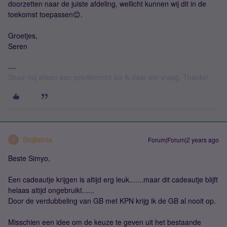
doorzetten naar de juiste afdeling, wellicht kunnen wij dit in de
toekomst toepassen😊.
Groetjes,
Seren
Stuur mij alleen een privébericht als ik daar om vraag. Thanks!
Snijbonia
Forum|Forum|2 years ago
S
Beste Simyo,
Een cadeautje krijgen is altijd erg leuk.......maar dit cadeautje blijft
helaas altijd ongebruikt......
Door de verdubbeling van GB met KPN krijg ik de GB al nooit op.
Misschien een idee om de keuze te geven uit het bestaande