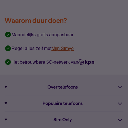
Waarom duur doen?
Maandelijks gratis aanpasbaar
Regel alles zelf met
Mijn Simyo
Het betrouwbare 5G-netwerk van
Over telefoons
Abonnement met telefoon
Populaire telefoons
Informatie over telefoons
Pixel 10
Sim Only
Alle telefoons
Pixel 9a