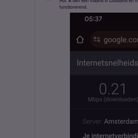
Hoi, ik ben een maand in Duitsland en m
functionerend.