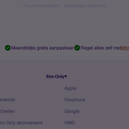
Forumvoorwaarden
Accessibility statement
Maandelijks gratis aanpasbaar
Regel alles zelf met
Mij
Sim Only
Apple
internet
Fairphone
 bellen
Google
Sim Only abonnement
HMD