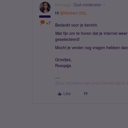
Roeqajja
Oud-moderator
Hi
@Herbert 256
,
+7
Bedankt voor je bericht.
Wat fijn om te horen dat je internet we
geselecteerd!
Mocht je verder nog vragen hebben dan 
Groetjes,
Roeqajja
Stuur mij alleen een privé bericht als i
Like