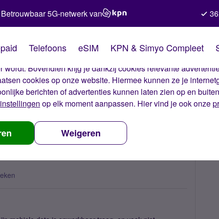
Betrouwbaar 5G-netwerk van
36
kies van Simyo
paid
Telefoons
eSIM
KPN & Simyo Compleet
okies op onze website. Met deze cookies zorgen wij ervoor dat j
 wordt. Bovendien krijg je dankzij cookies relevante advertentie
laatsen cookies op onze website. Hiermee kunnen ze je internet
oonlijke berichten of advertenties kunnen laten zien op en buite
instellingen
op elk moment aanpassen. Hier vind je ook onze
p
zeer traag on Berlijn
ren
Weigeren
keken