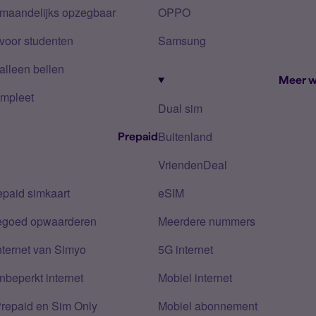
 maandelijks opzegbaar
OPPO
voor studenten
Samsung
alleen bellen
Meer w
mpleet
Dual sim
Buitenland
Prepaid
VriendenDeal
epaid simkaart
eSIM
tegoed opwaarderen
Meerdere nummers
nternet van Simyo
5G internet
nbeperkt internet
Mobiel internet
Prepaid en Sim Only
Mobiel abonnement