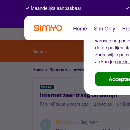
Maandelijks aanpasbaar
De coo
Home
Sim Only
Pre
Wij gebruiken co
website nog beter
derde partijen p
Menu
zodat wij je pers
Je kan je
cookie-
Home
Diensten
Internet, 4G en 5G
Internet 
Accepte
VRAAG
Internet zeer traag on Berlijn
Forum|Forum|2 years ago
2 reacties
61 Be
Herbert 256
Beginner
H