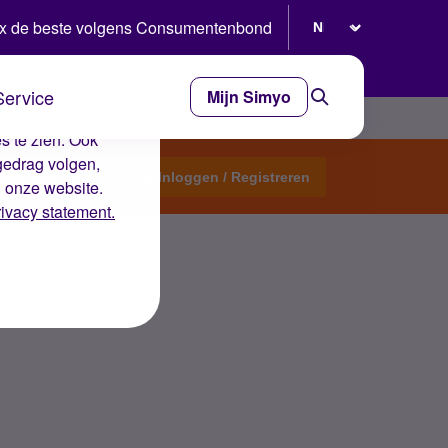
Selecteer taal
x de beste volgens Consumentenbond
Service
Mijn Simyo
e ervaring op de
s te zien. Ook
gedrag volgen,
Start een topic
Inloggen / Registreren
n onze website.
rivacy statement.