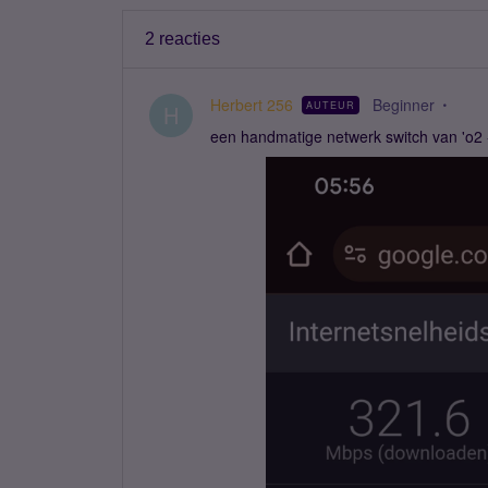
2 reacties
Herbert 256
Beginner
AUTEUR
H
​een handmatige netwerk switch van 'o2 