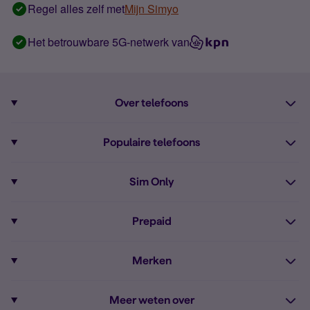
Regel alles zelf met
Mijn Simyo
Het betrouwbare 5G-netwerk van
Over telefoons
Abonnement met telefoon
Populaire telefoons
Informatie over telefoons
Pixel 10
Sim Only
Alle telefoons
Pixel 9a
Sim Only
Prepaid
iPhone 16
Sim Only internet
Prepaid
iPhone 16e
Merken
Onbeperkt bellen
Bestel Prepaid simkaart
iPhone 15
Apple
Zakelijk Sim Only abonnement
Meer weten over
Prepaid tegoed opwaarderen
iPhone 14 Refurbished