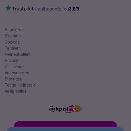
Mobiel internet
VoLTE 4G bellen
Klantbeoordeling
3.8/5
Mobiel abonnement
Simkaart
Annuleren
Klachten
Cookies
Tarieven
Netneutraliteit
Privacy
Disclaimer
Voorwaarden
Storingen
Toegankelijkheid
Veilig online