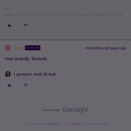
Stuur mij alleen een privé bericht als ik daar om vraag. Bedankt!
JosN
Forum|Forum|3 years ago
AUTEUR
J
Heel duidelijk. Bedankt
1 persoon vindt dit leuk
Forumvoorwaarden
Accessibility statement