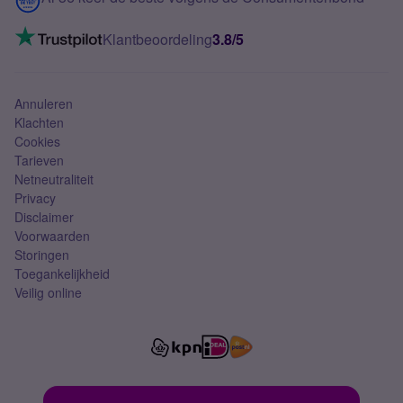
Mobiel internet
VoLTE 4G bellen
Klantbeoordeling
3.8/5
Mobiel abonnement
Simkaart
Annuleren
Klachten
Cookies
Tarieven
Netneutraliteit
Privacy
Disclaimer
Voorwaarden
Storingen
Toegankelijkheid
Veilig online