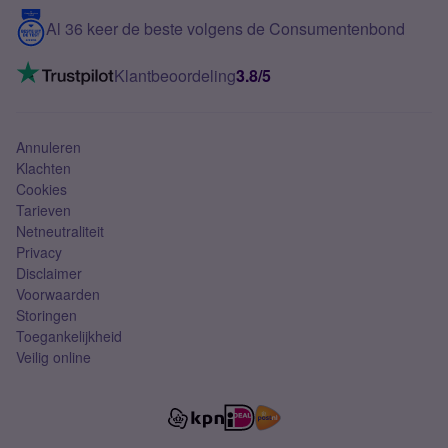
5G internet
Contact
Al 36 keer de beste volgens de Consumentenbond
Mobiel internet
VoLTE 4G bellen
Klantbeoordeling
3.8/5
Mobiel abonnement
Simkaart
Annuleren
Klachten
Cookies
Tarieven
Netneutraliteit
Privacy
Disclaimer
Voorwaarden
Storingen
Toegankelijkheid
Veilig online