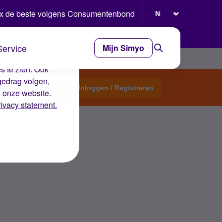
Selecteer taal
x de beste volgens Consumentenbond
Service
Mijn Simyo
e ervaring op de
s te zien. Ook
gedrag volgen,
Start een topic
Inloggen / Registreren
n onze website.
rivacy statement.