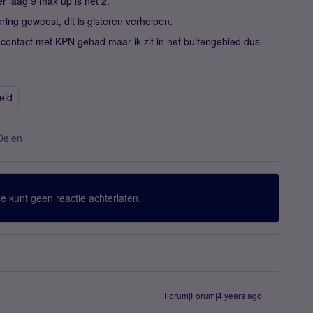
r laag 9 max up is net 2.
ring geweest, dit is gisteren verholpen.
 contact met KPN gehad maar ik zit in het buitengebied dus
eid
Delen
 Je kunt geen reactie achterlaten.
Forum|Forum|4 years ago