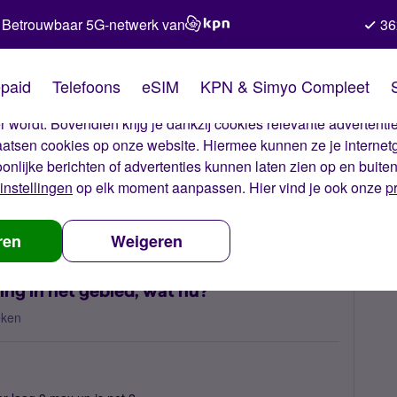
Betrouwbaar 5G-netwerk van
36
kies van Simyo
paid
Telefoons
eSIM
KPN & Simyo Compleet
okies op onze website. Met deze cookies zorgen wij ervoor dat j
 wordt. Bovendien krijg je dankzij cookies relevante advertentie
laatsen cookies op onze website. Hiermee kunnen ze je internet
oonlijke berichten of advertenties kunnen laten zien op en buite
instellingen
op elk moment aanpassen. Hier vind je ook onze
p
r een trage 4G na een storing in het gebied, wat nu?
ren
Weigeren
ing in het gebied, wat nu?
eken