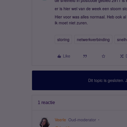
de snelheid in postcode gebied 2911 is e
er is hier wel van de week een stoom sto
Hier voor was alles normaal. Heb ook al
ik moet niet zuren.
storing
netwerkverbinding
snelh
Like
Dit topic is gesloten.
1 reactie
Veerle
Oud-moderator