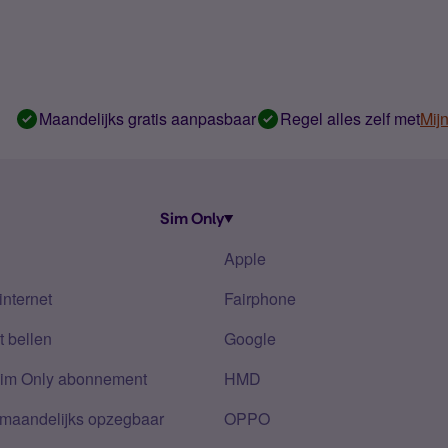
Maandelijks gratis aanpasbaar
Regel alles zelf met
Mij
Sim Only
Apple
internet
Fairphone
 bellen
Google
Sim Only abonnement
HMD
 maandelijks opzegbaar
OPPO