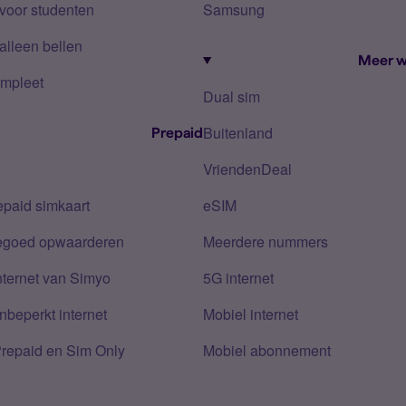
voor studenten
Samsung
alleen bellen
Meer w
mpleet
Dual sim
Buitenland
Prepaid
VriendenDeal
epaid simkaart
eSIM
tegoed opwaarderen
Meerdere nummers
nternet van Simyo
5G internet
nbeperkt internet
Mobiel internet
Prepaid en Sim Only
Mobiel abonnement