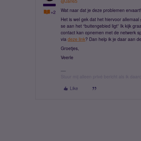
@Jan65
Wat naar dat je deze problemen ervaart
+2
Het is wel gek dat het hiervoor allemaal
se aan het “buitengebied ligt” Ik kijk gr
contact kan opnemen met de netwerk speci
via
deze link
? Dan help ik je daar aan d
Groetjes,
Veerle
Stuur mij alleen privé bericht als ik daa
Like