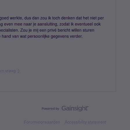
!
 goed werkte, dus dan zou ik toch denken dat het niet per
aag even mee naar je aansluiting, zodat ik eventueel ook
alisten. Zou je mij een privé bericht willen sturen
e hand van wat persoonlijke gegevens verder.
rom vraag :)
Forumvoorwaarden
Accessibility statement