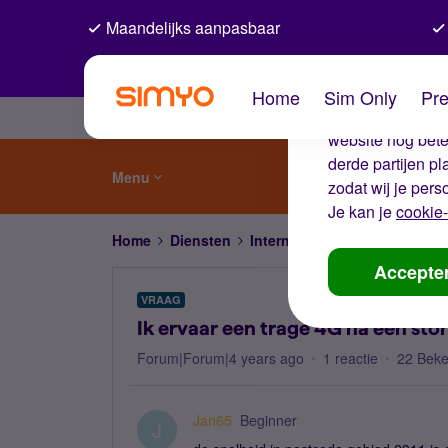
Maandelijks aanpasbaar
De coo
Home
Sim Only
Pre
Wij gebruiken co
website nog beter
derde partijen p
Menu
zodat wij je pers
Je kan je
cookie-
Home
Diensten
Internet, 4G en 5G
Ik ervaa
Accepte
VRAAG
Ik ervaar een trage 4G na een stor
Forum|Forum|4 years ago
1 reactie
22 Bek
Jan65
Beginner
J