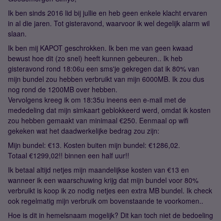
Ik ben sinds 2016 lid bij jullie en heb geen enkele klacht ervaren
in al die jaren. Tot gisteravond, waarvoor ik wel degelijk alarm wil
slaan.
Ik ben mij KAPOT geschrokken. Ik ben me van geen kwaad
bewust hoe dit (zo snel) heeft kunnen gebeuren.. Ik heb
gisteravond rond 18:06u een sms'je gekregen dat ik 80% van
mijn bundel zou hebben verbruikt van mijn 6000MB. Ik zou dus
nog rond de 1200MB over hebben.
Vervolgens kreeg ik om 18:35u ineens een e-mail met de
mededeling dat mijn simkaart geblokkeerd werd, omdat ik kosten
zou hebben gemaakt van minimaal €250. Eenmaal op wifi
gekeken wat het daadwerkelijke bedrag zou zijn:
Mijn bundel: €13. Kosten buiten mijn bundel: €1286,02.
Totaal €1299,02!! binnen een half uur!!
Ik betaal altijd netjes mijn maandelijkse kosten van €13 en
wanneer ik een waarschuwing krijg dat mijn bundel voor 80%
verbruikt is koop ik zo nodig netjes een extra MB bundel. Ik check
ook regelmatig mijn verbruik om bovenstaande te voorkomen..
Hoe is dit in hemelsnaam mogelijk? Dit kan toch niet de bedoeling