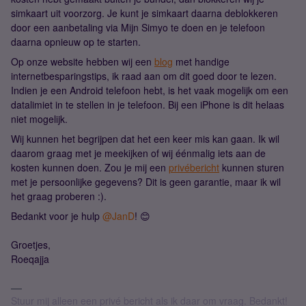
simkaart uit voorzorg. Je kunt je simkaart daarna deblokkeren
door een aanbetaling via Mijn Simyo te doen en je telefoon
daarna opnieuw op te starten.
Op onze website hebben wij een
blog
met handige
internetbesparingstips, ik raad aan om dit goed door te lezen.
Indien je een Android telefoon hebt, is het vaak mogelijk om een
datalimiet in te stellen in je telefoon. Bij een iPhone is dit helaas
niet mogelijk.
Wij kunnen het begrijpen dat het een keer mis kan gaan. Ik wil
daarom graag met je meekijken of wij éénmalig iets aan de
kosten kunnen doen. Zou je mij een
privébericht
kunnen sturen
met je persoonlijke gegevens? Dit is geen garantie, maar ik wil
het graag proberen :).
Bedankt voor je hulp
@JanD
! 😊
Groetjes,
Roeqajja
Stuur mij alleen een privé bericht als ik daar om vraag. Bedankt!