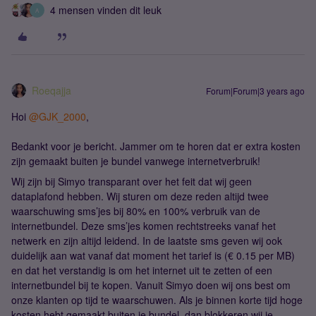
4 mensen vinden dit leuk
A
Roeqajja
Forum|Forum|3 years ago
Hoi
@GJK_2000
,
Bedankt voor je bericht. Jammer om te horen dat er extra kosten
zijn gemaakt buiten je bundel vanwege internetverbruik!
Wij zijn bij Simyo transparant over het feit dat wij geen
dataplafond hebben. Wij sturen om deze reden altijd twee
waarschuwing sms’jes bij 80% en 100% verbruik van de
internetbundel. Deze sms’jes komen rechtstreeks vanaf het
netwerk en zijn altijd leidend. In de laatste sms geven wij ook
duidelijk aan wat vanaf dat moment het tarief is (€ 0.15 per MB)
en dat het verstandig is om het internet uit te zetten of een
internetbundel bij te kopen. Vanuit Simyo doen wij ons best om
onze klanten op tijd te waarschuwen. Als je binnen korte tijd hoge
kosten hebt gemaakt buiten je bundel, dan blokkeren wij je