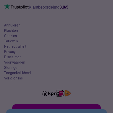
Mobiel internet
VoLTE 4G bellen
Klantbeoordeling
3.8/5
Mobiel abonnement
Simkaart
Annuleren
Klachten
Cookies
Tarieven
Netneutraliteit
Privacy
Disclaimer
Voorwaarden
Storingen
Toegankelijkheid
Veilig online