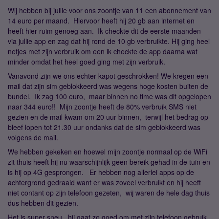
Wij hebben bij jullie voor ons zoontje van 11 een abonnement van
14 euro per maand. Hiervoor heeft hij 20 gb aan internet en
heeft hier ruim genoeg aan. Ik checkte dit de eerste maanden
via jullie app en zag dat hij rond de 10 gb verbruikte. Hij ging heel
netjes met zijn verbruik om een ik checkte de app daarna wat
minder omdat het heel goed ging met zijn verbruik.
Vanavond zijn we ons echter kapot geschrokken! We kregen een
mail dat zijn sim geblokkeerd was wegens hoge kosten buiten de
bundel. Ik zag 100 euro, maar binnen no time was dit opgelopen
naar 344 euro!! Mijn zoontje heeft de 80% verbruik SMS niet
gezien en de mail kwam om 20 uur binnen, terwijl het bedrag op
bleef lopen tot 21.30 uur ondanks dat de sim geblokkeerd was
volgens de mail.
We hebben gekeken en hoewel mijn zoontje normaal op de WiFi
zit thuis heeft hij nu waarschijnlijk geen bereik gehad in de tuin en
is hij op 4G gesprongen. Er hebben nog allerlei apps op de
achtergrond gedraaid want er was zoveel verbruikt en hij heeft
niet contant op zijn telefoon gezeten, wij waren de hele dag thuis
dus hebben dit gezien.
Het is super sneu, hij gaat zo goed om met zijn telefoon gebruik