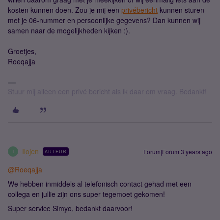
kosten kunnen doen. Zou je mij een
privébericht
kunnen sturen
met je 06-nummer en persoonlijke gegevens? Dan kunnen wij
samen naar de mogelijkheden kijken :).
Groetjes,
Roeqajja
Stuur mij alleen een privé bericht als ik daar om vraag. Bedankt!
Ilojen
Forum|Forum|3 years ago
AUTEUR
I
@Roeqajja
We hebben inmiddels al telefonisch contact gehad met een
collega en jullie zijn ons super tegemoet gekomen!
Super service Simyo, bedankt daarvoor!