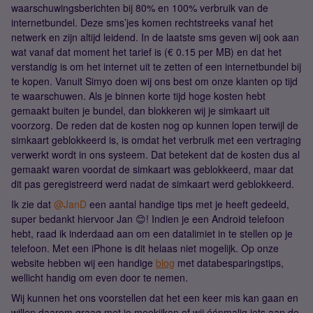
waarschuwingsberichten bij 80% en 100% verbruik van de
internetbundel. Deze sms’jes komen rechtstreeks vanaf het
netwerk en zijn altijd leidend. In de laatste sms geven wij ook aan
wat vanaf dat moment het tarief is (€ 0.15 per MB) en dat het
verstandig is om het internet uit te zetten of een internetbundel bij
te kopen. Vanuit Simyo doen wij ons best om onze klanten op tijd
te waarschuwen. Als je binnen korte tijd hoge kosten hebt
gemaakt buiten je bundel, dan blokkeren wij je simkaart uit
voorzorg. De reden dat de kosten nog op kunnen lopen terwijl de
simkaart geblokkeerd is, is omdat het verbruik met een vertraging
verwerkt wordt in ons systeem. Dat betekent dat de kosten dus al
gemaakt waren voordat de simkaart was geblokkeerd, maar dat
dit pas geregistreerd werd nadat de simkaart werd geblokkeerd.
Ik zie dat
@JanD
een aantal handige tips met je heeft gedeeld,
super bedankt hiervoor Jan 😊! Indien je een Android telefoon
hebt, raad ik inderdaad aan om een datalimiet in te stellen op je
telefoon. Met een iPhone is dit helaas niet mogelijk. Op onze
website hebben wij een handige
blog
met databesparingstips,
wellicht handig om even door te nemen.
Wij kunnen het ons voorstellen dat het een keer mis kan gaan en
willen daarom graag met je meekijken of wij éénmalig iets aan de