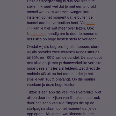
Deze databegrenzing is dus ook niet in te
stellen. Ik weet wel dat je met een android
toestel wat extra waarschuwingen kan
instellen op het moment dat je buiten de
bundel aan het verbruiken bent. Via
deze
link
kan je hier wat meer over lezen. Ook
is
deze blog
handig om te door te nemen om
het risico op hoge kosten sterk te verlagen.
Omdat wij die begrenzing niet hebben, sturen
wij als provider twee waarschuwings sms'jes
bij 80% en 100% van de bundel. De app loopt
niet altijd gelijk met je daadwerkelijke verbruik,
maar deze sms’jes zijn leidend. Zet direct de
mobiele 4G uit op het moment dat je het
sms’je van 100% ontvangt. Op die manier
voorkom je deze hoge kosten.
Tiktok is een app die veel mb's verbruikt. Niet
alleen door het kijken van filmpjes, maar ook
door het laden van alle filmpjes die op de
startpagina staan op het moment dat je de
app opent. Als je een wat kleinere bundel