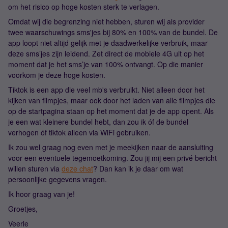
om het risico op hoge kosten sterk te verlagen.
Omdat wij die begrenzing niet hebben, sturen wij als provider
twee waarschuwings sms'jes bij 80% en 100% van de bundel. De
app loopt niet altijd gelijk met je daadwerkelijke verbruik, maar
deze sms’jes zijn leidend. Zet direct de mobiele 4G uit op het
moment dat je het sms’je van 100% ontvangt. Op die manier
voorkom je deze hoge kosten.
Tiktok is een app die veel mb's verbruikt. Niet alleen door het
kijken van filmpjes, maar ook door het laden van alle filmpjes die
op de startpagina staan op het moment dat je de app opent. Als
je een wat kleinere bundel hebt, dan zou ik óf de bundel
verhogen óf tiktok alleen via WiFi gebruiken.
Ik zou wel graag nog even met je meekijken naar de aansluiting
voor een eventuele tegemoetkoming. Zou jij mij een privé bericht
willen sturen via
deze chat
? Dan kan ik je daar om wat
persoonlijke gegevens vragen.
Ik hoor graag van je!
Groetjes,
Veerle