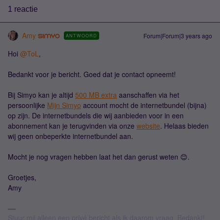
1 reactie
Amy
Forum|Forum|3 years ago
ANTWOORD
Hoi
@ToL
,
Bedankt voor je bericht. Goed dat je contact opneemt!
Bij Simyo kan je altijd
500 MB extra
aanschaffen via het
persoonlijke
Mijn Simyo
account mocht de internetbundel (bijna)
op zijn. De internetbundels die wij aanbieden voor in een
abonnement kan je terugvinden via onze
website
. Helaas bieden
wij geen onbeperkte internetbundel aan.
Mocht je nog vragen hebben laat het dan gerust weten 😊.
Groetjes,
Amy
Stuur mij alleen een privé bericht als ik daarom vraag. Bedankt!