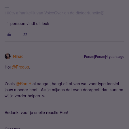
100% afhankelijk van VoiceOver en de dicteerfunctie😉
1 persoon vindt dit leuk
Nihad
Forum|Forum|4 years ago
Hoi
@Fred68
,
Zoals
@Ron H
al aangaf, hangt dit af van wat voor type toestel
jouw moeder heeft. Als je mij/ons dat even doorgeeft dan kunnen
wij je verder helpen ☺.
Bedankt voor je snelle reactie Ron!