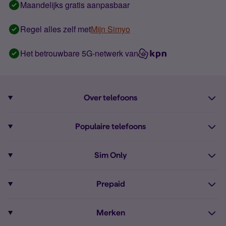
Maandelijks gratis aanpasbaar
Regel alles zelf met
Mijn Simyo
Het betrouwbare 5G-netwerk van
Over telefoons
Abonnement met telefoon
Populaire telefoons
Informatie over telefoons
Pixel 10
Sim Only
Alle telefoons
Pixel 9a
Sim Only
Prepaid
iPhone 16
Sim Only internet
Prepaid
iPhone 16e
Merken
Onbeperkt bellen
Bestel Prepaid simkaart