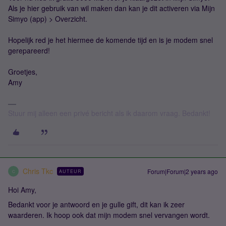
Als je hier gebruik van wil maken dan kan je dit activeren via Mijn
Simyo (app) > Overzicht.
Hopelijk red je het hiermee de komende tijd en is je modem snel
gerepareerd!
Groetjes,
Amy
Stuur mij alleen een privé bericht als ik daarom vraag. Bedankt!
Chris Tkc
Forum|Forum|2 years ago
AUTEUR
C
Hoi Amy,
Bedankt voor je antwoord en je gulle gift, dit kan ik zeer
waarderen. Ik hoop ook dat mijn modem snel vervangen wordt.