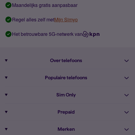
Maandelijks gratis aanpasbaar
Regel alles zelf met
Mijn Simyo
Het betrouwbare 5G-netwerk van
Over telefoons
Abonnement met telefoon
Populaire telefoons
Informatie over telefoons
Pixel 10
Sim Only
Alle telefoons
Pixel 9a
Sim Only
Prepaid
iPhone 16
Sim Only internet
Prepaid
iPhone 16e
Merken
Onbeperkt bellen