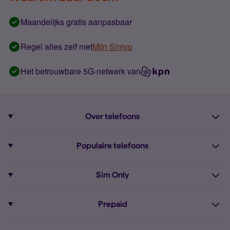
Maandelijks gratis aanpasbaar
Regel alles zelf met
Mijn Simyo
Het betrouwbare 5G-netwerk van
Over telefoons
Abonnement met telefoon
Populaire telefoons
Informatie over telefoons
Pixel 10
Sim Only
Alle telefoons
Pixel 9a
Sim Only
Prepaid
iPhone 16
Sim Only internet
Prepaid
iPhone 16e