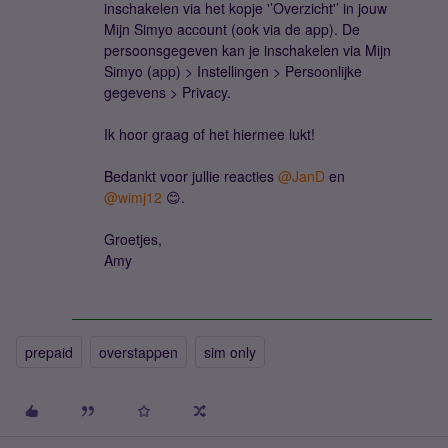
inschakelen via het kopje '’Overzicht'’ in jouw
Mijn Simyo account (ook via de app). De
persoonsgegeven kan je inschakelen via Mijn
Simyo (app) > Instellingen > Persoonlijke
gegevens > Privacy.
Ik hoor graag of het hiermee lukt!
Bedankt voor jullie r​eacties ​
@JanD
en ​
@wimj12
😊.
Groetjes,
Amy
prepaid
overstappen
sim only