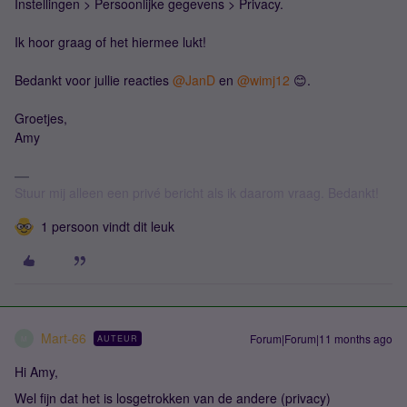
Instellingen > Persoonlijke gegevens > Privacy.
Ik hoor graag of het hiermee lukt!
Bedankt voor jullie r​eacties ​
@JanD
en ​
@wimj12
😊.
Groetjes,
Amy
Stuur mij alleen een privé bericht als ik daarom vraag. Bedankt!
1 persoon vindt dit leuk
Mart-66
Forum|Forum|11 months ago
AUTEUR
M
Hi Amy,
Wel fijn dat het is losgetrokken van de andere (privacy)