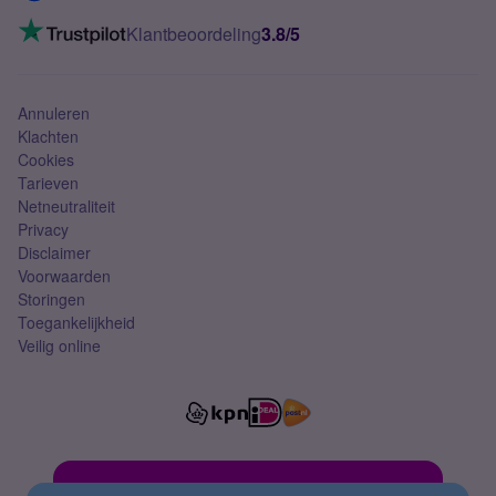
Mobiel internet
VoLTE 4G bellen
Klantbeoordeling
3.8/5
Mobiel abonnement
Simkaart
Annuleren
Klachten
Cookies
Tarieven
Netneutraliteit
Privacy
Disclaimer
Voorwaarden
Storingen
Toegankelijkheid
Veilig online