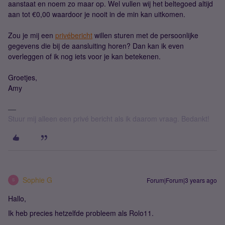
aanstaat en noem zo maar op. Wel vullen wij het beltegoed altijd
aan tot €0,00 waardoor je nooit in de min kan uitkomen.
Zou je mij een
privébericht
willen sturen met de persoonlijke
gegevens die bij de aansluiting horen? Dan kan ik even
overleggen of ik nog iets voor je kan betekenen.
Groetjes,
Amy
Stuur mij alleen een privé bericht als ik daarom vraag. Bedankt!
Sophie G
Forum|Forum|3 years ago
S
Hallo,
Ik heb precies hetzelfde probleem als Rolo11.