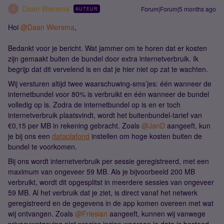
Daan Wiersma
Forum|Forum|5 months ago
AUTEUR
D
Hoi ​
@Daan Wiersma
,
Bedankt voor je bericht. Wat jammer om te horen dat er kosten
zijn gemaakt buiten de bundel door extra internetverbruik. Ik
begrijp dat dit vervelend is en dat je hier niet op zat te wachten.
Wij versturen altijd twee waarschuwing-sms’jes: één wanneer de
internetbundel voor 80% is verbruikt en één wanneer de bundel
volledig op is. Zodra de internetbundel op is en er toch
internetverbruik plaatsvindt, wordt het buitenbundel-tarief van
€0,15 per MB in rekening gebracht. Zoals ​
@JanD
aangeeft, kun
je bij ons een
dataplafond
instellen om hoge kosten buiten de
bundel te voorkomen.
Bij ons wordt internetverbruik per sessie geregistreerd, met een
maximum van ongeveer 59 MB. Als je bijvoorbeeld 200 MB
verbruikt, wordt dit opgesplitst in meerdere sessies van ongeveer
59 MB. Al het verbruik dat je ziet, is direct vanaf het netwerk
geregistreerd en de gegevens in de app komen overeen met wat
wij ontvangen. Zoals ​
@Friesian
aangeeft, kunnen wij vanwege