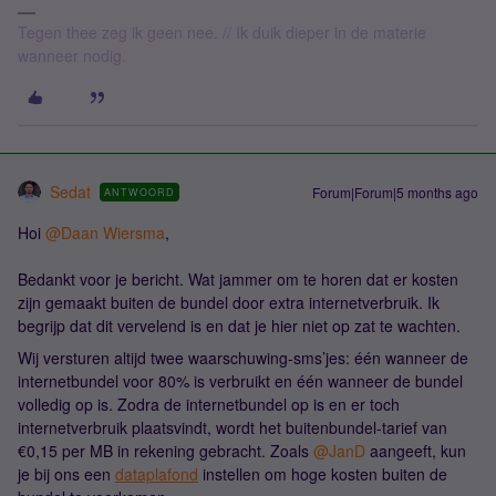
Tegen thee zeg ik geen nee. // Ik duik dieper in de materie
wanneer nodig.
Sedat
Forum|Forum|5 months ago
ANTWOORD
Hoi ​
@Daan Wiersma
,
Bedankt voor je bericht. Wat jammer om te horen dat er kosten
zijn gemaakt buiten de bundel door extra internetverbruik. Ik
begrijp dat dit vervelend is en dat je hier niet op zat te wachten.
Wij versturen altijd twee waarschuwing-sms’jes: één wanneer de
internetbundel voor 80% is verbruikt en één wanneer de bundel
volledig op is. Zodra de internetbundel op is en er toch
internetverbruik plaatsvindt, wordt het buitenbundel-tarief van
€0,15 per MB in rekening gebracht. Zoals ​
@JanD
aangeeft, kun
je bij ons een
dataplafond
instellen om hoge kosten buiten de