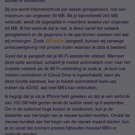
bundel te voorkomen.
Bij ons wordt internetverbruik per sessie geregistreerd, met een
maximum van ongeveer 59 MB. Als je bijvoorbeeld 200 MB
verbruikt, wordt dit opgesplitst in meerdere sessies van ongeveer
59 MB. Al het verbruik dat je ziet, is direct vanaf het netwerk
geregistreerd en de gegevens in de app komen overeen met wat
wij ontvangen. Zoals ​
@Friesian
aangeeft, kunnen wij vanwege
privacywetgeving niet precies inzien waaraan je data is besteed.
Goed dat je aangeeft dat je Wi-Fi-assistentie uitstaat. Wanneer
deze optie aanstaat, schakelt je toestel automatisch over naar het
mobiele netwerk als de Wi-Fi-verbinding te zwak is. Je kunt ook
meteen controleren of iCloud Drive is ingeschakeld, want als
deze functie aanstaat, kan je toestel automatisch back-ups
maken via 4G/5G, wat veel MB’s kan verbruiken.
Ik begrijp dat je via je iPhone hebt gekeken en dat je een verbruik
van 102 GB hebt gezien sinds de laatste reset op 9 september.
Om in de toekomst hoge kosten te voorkomen, kun je de
datateller aan het begin van je nieuwe bundel resetten. Omdat de
nieuwe bundels aan het begin van de nieuwe maand starten, kun
je zo vanaf dat moment precies bijhouden hoeveel MB’s er
verbruikt worden.