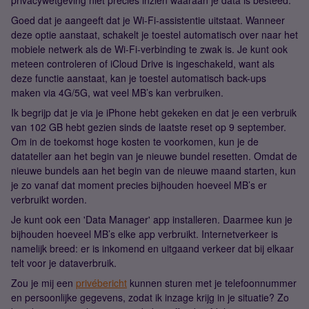
privacywetgeving niet precies inzien waaraan je data is besteed.
Goed dat je aangeeft dat je Wi-Fi-assistentie uitstaat. Wanneer
deze optie aanstaat, schakelt je toestel automatisch over naar het
mobiele netwerk als de Wi-Fi-verbinding te zwak is. Je kunt ook
meteen controleren of iCloud Drive is ingeschakeld, want als
deze functie aanstaat, kan je toestel automatisch back-ups
maken via 4G/5G, wat veel MB’s kan verbruiken.
Ik begrijp dat je via je iPhone hebt gekeken en dat je een verbruik
van 102 GB hebt gezien sinds de laatste reset op 9 september.
Om in de toekomst hoge kosten te voorkomen, kun je de
datateller aan het begin van je nieuwe bundel resetten. Omdat de
nieuwe bundels aan het begin van de nieuwe maand starten, kun
je zo vanaf dat moment precies bijhouden hoeveel MB’s er
verbruikt worden.
Je kunt ook een 'Data Manager' app installeren. Daarmee kun je
bijhouden hoeveel MB’s elke app verbruikt. Internetverkeer is
namelijk breed: er is inkomend en uitgaand verkeer dat bij elkaar
telt voor je dataverbruik.
Zou je mij een
privébericht
kunnen sturen met je telefoonnummer
en persoonlijke gegevens, zodat ik inzage krijg in je situatie? Zo