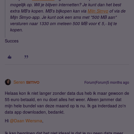
mogelijk op. Wil je blijven internetten? Je kunt dan het best
extra MB's kopen. MB's bijkopen kan via
Mijn Simyo
of via de
Mijn Simyo-app. Je kunt ook een sms met "500 MB aan"
versturen naar 1330 om meteen 500 MB voor € 5,- bij te
kopen.
Succes
Seren
Forum|Forum|5 months ago
Helaas kon ik niet langer zonder data dus heb ik maar gewoon de
55 euro betaald, en nu doet alles het weer. Alleen jammer dat
mijn hele bundel van deze maand op is nu. Ik ga inderdaad zo'n
data app downloaden, bedankt.
Hi ​
@Daan Wiersma
,
Ik kan begrijpen dat het niet ideaal is dat je nu geen data meer