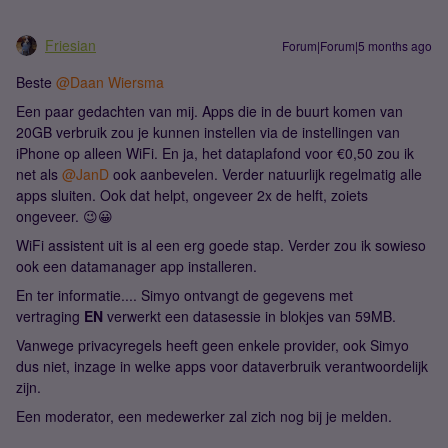
Friesian
Forum|Forum|5 months ago
Beste ​
@Daan Wiersma
Een paar gedachten van mij. Apps die in de buurt komen van
20GB verbruik zou je kunnen instellen via de instellingen van
iPhone op alleen WiFi. En ja, het dataplafond voor €0,50 zou ik
net als ​
@JanD
ook aanbevelen. Verder natuurlijk regelmatig alle
apps sluiten. Ook dat helpt, ongeveer 2x de helft, zoiets
ongeveer. 😉😀
WiFi assistent uit is al een erg goede stap. Verder zou ik sowieso
ook een datamanager app installeren.
En ter informatie.... Simyo ontvangt de gegevens met
vertraging
EN
verwerkt een datasessie in blokjes van 59MB.
Vanwege privacyregels heeft geen enkele provider, ook Simyo
dus niet, inzage in welke apps voor dataverbruik verantwoordelijk
zijn.
Een moderator, een medewerker zal zich nog bij je melden.