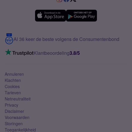
Verschil Prepaid en Sim Only
Samsung A36
Forum
OPPO
Simyo Compleet
eSIM
Samsung A56
Over Simyo
Samsung
Meerdere nummers
Samsung S25 FE
Blog
5G internet
Contact
Al 36 keer de beste volgens de Consumentenbond
Mobiel internet
VoLTE 4G bellen
Klantbeoordeling
3.8/5
Mobiel abonnement
Simkaart
Annuleren
Klachten
Cookies
Tarieven
Netneutraliteit
Privacy
Disclaimer
Voorwaarden
Storingen
Toegankelijkheid