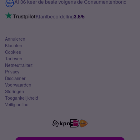
Contact
Al 36 keer de beste volgens de Consumentenbond
Mobiel internet
VoLTE 4G bellen
Klantbeoordeling
3.8/5
Mobiel abonnement
Simkaart
Annuleren
Klachten
Cookies
Tarieven
Netneutraliteit
Privacy
Disclaimer
Voorwaarden
Storingen
Toegankelijkheid
Veilig online