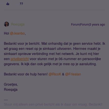
Roeqajja
Forum|Forum|3 years ago
Hoi
@Jeanbo
,
Bedankt voor je bericht. Wat onhandig dat je geen service hebt. Ik
wil graag een reset op je simkaart uitvoeren. Hiermee maakt je
simkaart opnieuw verbinding met het netwerk. Je kunt mij hier
een
privébericht
voor sturen met je 06-nummer en persoonlijke
gegevens. Ik kijk dan ook gelijk met je mee op je aansluiting.
Bedankt voor de hulp heren!
@RicoK
&
@Friesian
Groetjes,
Roeqajja
Stuur mij alleen een privé bericht als ik daar om vraag. Bedankt!