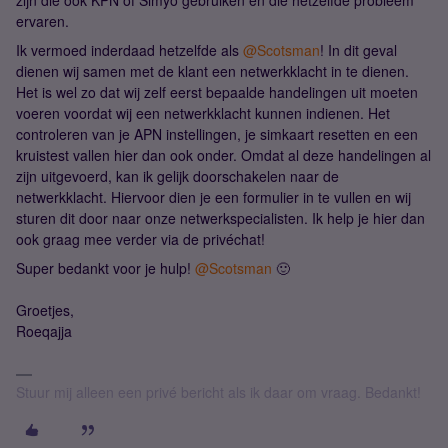
zijn die ook KPN of Simyo gebruiken en die hetzelfde probleem
ervaren.
Ik vermoed inderdaad hetzelfde als ​
@Scotsman
! In dit geval
dienen wij samen met de klant een netwerkklacht in te dienen.
Het is wel zo dat wij zelf eerst bepaalde handelingen uit moeten
voeren voordat wij een netwerkklacht kunnen indienen. Het
controleren van je APN instellingen, je simkaart resetten en een
kruistest vallen hier dan ook onder. Omdat al deze handelingen al
zijn uitgevoerd, kan ik gelijk doorschakelen naar de
netwerkklacht. Hiervoor dien je een formulier in te vullen en wij
sturen dit door naar onze netwerkspecialisten. Ik help je hier dan
ook graag mee verder via de privéchat!
Super bedankt voor je hulp! ​
@Scotsman
🙂
Groetjes,
Roeqajja
Stuur mij alleen een privé bericht als ik daar om vraag. Bedankt!