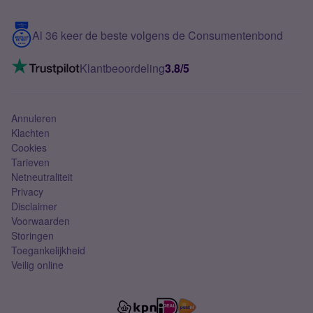
Samsung S25 FE
Blog
5G internet
Contact
Al 36 keer de beste volgens de Consumentenbond
Mobiel internet
VoLTE 4G bellen
Klantbeoordeling
3.8/5
Mobiel abonnement
Simkaart
Annuleren
Klachten
Cookies
Tarieven
Netneutraliteit
Privacy
Disclaimer
Voorwaarden
Storingen
Toegankelijkheid
Veilig online