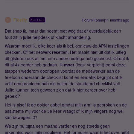
Fidelity
Forum|Forum|11 months ago
AUTEUR
F
Dat snap ik, maar dat neemt niet weg dat er overduidelijk een
fout zit in jullie helpdesk of klacht afhandeling.
Waarom moet ik, elke keer als ik bel, opnieuw de APN instellingen
checken. Of het netwerk resetten. Het maakt niet uit dat ik uitleg
dit gisteren ook al met een andere collega heb gecheckt. Of dat ik
dit al 4x eerder heb gedaan. Ik
moet
(lees: verplicht) eerst deze
stappen wederom doorlopen voordat de medewerker aan de
telefoon onderaan de checklist komt en eindelijk begrijpt dat ik
echt een probleem heb die buiten de standaard checklist valt.
Jullie kunnen toch gewoon zien dat ik hier eerder over heb
gebeld?
Het is alsof ik de dokter opbel omdat mijn arm is gebroken en de
assistente mij voor de 5e keer vraagt of ik mijn vingers nog wel
kan bewegen. 🤦
We zijn nu bijna een maand verder en nog steeds geen
erkenning voor mijn probleem. Het formulier waar jij het over hebt