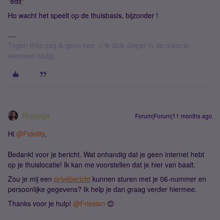
*edit*
Ho wacht het speelt op de thuisbasis, bijzonder !
Tegen thee zeg ik geen nee. // Ik duik dieper in de materie
wanneer nodig.
Roeqajja
Forum|Forum|11 months ago
Hi ​
@Fidelity
,
Bedankt voor je bericht. Wat onhandig dat je geen internet hebt
op je thuislocatie! Ik kan me voorstellen dat je hier van baalt.
Zou je mij een
privébericht
kunnen sturen met je 06-nummer en
persoonlijke gegevens? Ik help je dan graag verder hiermee.
Thanks voor je hulp! ​
@Friesian
😊