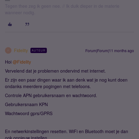
Tegen thee zeg ik geen nee. // Ik duik dieper in de materie
wanneer nodig.
Fidelity
Forum|Forum|11 months ago
AUTEUR
F
Hoi ​
@Fidelity
Vervelend dat je problemen ondervind met internet.
Er zijn een paar dingen waar ik aan denk wat je nog kunt doen
ondanks meerdere pogingen met telefoons.
Controle APN gebruikersnaam en wachtwoord.
Gebruikersnaam KPN
Wachtwoord gprs/GPRS
En netwerkinstellingen resetten. WiFi en Bluetooth moet je dan
ook opnieuw instellen.