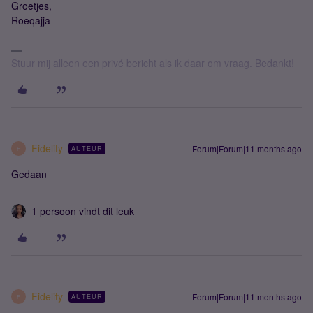
Groetjes,
Roeqajja
Stuur mij alleen een privé bericht als ik daar om vraag. Bedankt!
Fidelity
Forum|Forum|11 months ago
AUTEUR
F
Gedaan
1 persoon vindt dit leuk
Fidelity
Forum|Forum|11 months ago
AUTEUR
F