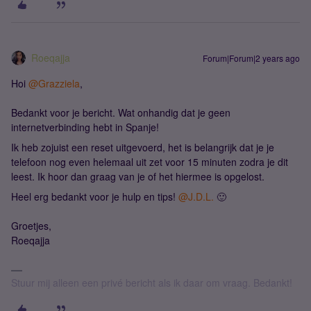
Roeqajja
Forum|Forum|2 years ago
Hoi
@Grazziela
,
Bedankt voor je bericht. Wat onhandig dat je geen
internetverbinding hebt in Spanje!
Ik heb zojuist een reset uitgevoerd, het is belangrijk dat je je
telefoon nog even helemaal uit zet voor 15 minuten zodra je dit
leest. Ik hoor dan graag van je of het hiermee is opgelost.
Heel erg bedankt voor je hulp en tips!
@J.D.L.
🙂
Groetjes,
Roeqajja
Stuur mij alleen een privé bericht als ik daar om vraag. Bedankt!