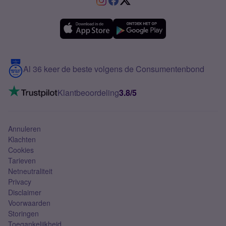
Verschil Prepaid en Sim Only
Samsung A36
Forum
OPPO
Simyo Compleet
eSIM
Samsung A56
Over Simyo
Samsung
Meerdere nummers
Samsung S25 FE
Blog
5G internet
Contact
Al 36 keer de beste volgens de Consumentenbond
Mobiel internet
VoLTE 4G bellen
Klantbeoordeling
3.8/5
Mobiel abonnement
Simkaart
Annuleren
Klachten
Cookies
Tarieven
Netneutraliteit
Privacy
Disclaimer
Voorwaarden
Storingen
Toegankelijkheid