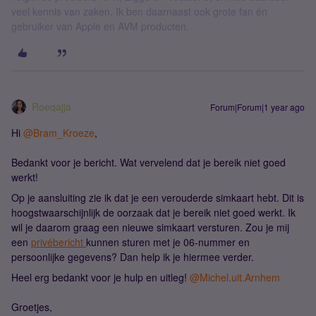
veel kennis van zaken. Ik ben daarnaast ook grote fan én
gebruiker van Apple en AVM producten.
Roeqajja
Forum|Forum|1 year ago
Hi
@Bram_Kroeze
,
Bedankt voor je bericht. Wat vervelend dat je bereik niet goed
werkt!
Op je aansluiting zie ik dat je een verouderde simkaart hebt. Dit is
hoogstwaarschijnlijk de oorzaak dat je bereik niet goed werkt. Ik
wil je daarom graag een nieuwe simkaart versturen. Zou je mij
een
privébericht
kunnen sturen met je 06-nummer en
persoonlijke gegevens? Dan help ik je hiermee verder.
Heel erg bedankt voor je hulp en uitleg!
@Michel.uit.Arnhem
Groetjes,