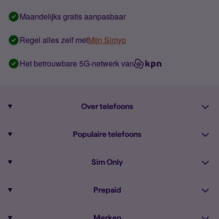
Maandelijks gratis aanpasbaar
Regel alles zelf met
Mijn Simyo
Het betrouwbare 5G-netwerk van
Over telefoons
Abonnement met telefoon
Populaire telefoons
Informatie over telefoons
Pixel 10
Sim Only
Alle telefoons
Pixel 9a
Sim Only
Prepaid
iPhone 16
Sim Only internet
Prepaid
iPhone 16e
Merken