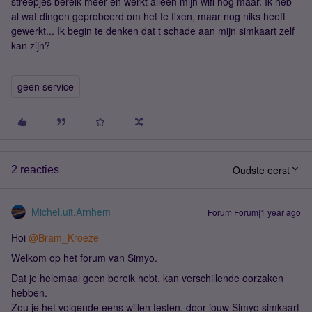
streepjes bereik meer en werkt alleen mijn wifi nog maar. Ik heb
al wat dingen geprobeerd om het te fixen, maar nog niks heeft
gewerkt... Ik begin te denken dat t schade aan mijn simkaart zelf
kan zijn?
geen service
Oudste eerst
2 reacties
Michel.uit.Arnhem
Forum|Forum|1 year ago
Hoi
@Bram_Kroeze
Welkom op het forum van Simyo.
Dat je helemaal geen bereik hebt, kan verschillende oorzaken
hebben.
Zou je het volgende eens willen testen, door jouw Simyo simkaart