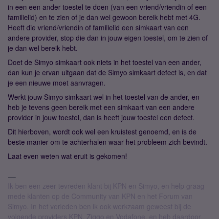
in een een ander toestel te doen (van een vriend/vriendin of een
familielid) en te zien of je dan wel gewoon bereik hebt met 4G.
Heeft die vriend/vriendin of familielid een simkaart van een
andere provider, stop die dan in jouw eigen toestel, om te zien of
je dan wel bereik hebt.
Doet de Simyo simkaart ook niets in het toestel van een ander,
dan kun je ervan uitgaan dat de Simyo simkaart defect is, en dat
je een nieuwe moet aanvragen.
Werkt jouw Simyo simkaart wel in het toestel van de ander, en
heb je tevens geen bereik met een simkaart van een andere
provider in jouw toestel, dan is heeft jouw toestel een defect.
Dit hierboven, wordt ook wel een kruistest genoemd, en is de
beste manier om te achterhalen waar het probleem zich bevindt.
Laat even weten wat eruit is gekomen!
Ik ben een zeer tevreden klant bij KPN en Simyo, en help graag
mede klanten op de Community van KPN en het Forum van
Simyo. In het verleden ben ik ook werkzaam geweest bij de
volgende providers KPN, Ziggo en Vodafone, en heb daardoor