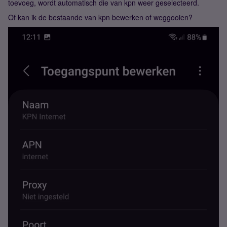
toevoeg, wordt automatisch die van kpn weer geselecteerd.
Of kan ik de bestaande van kpn bewerken of weggooien?