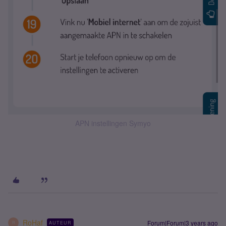
APN instellingen Symyo
RoHaf
Forum|Forum|3 years ago
AUTEUR
R