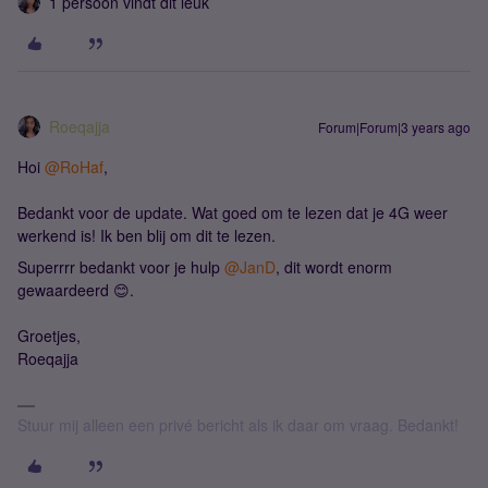
1 persoon vindt dit leuk
Roeqajja
Forum|Forum|3 years ago
Hoi
@RoHaf
,
Bedankt voor de update. Wat goed om te lezen dat je 4G weer
werkend is! Ik ben blij om dit te lezen.
Superrrr bedankt voor je hulp
@JanD
, dit wordt enorm
gewaardeerd 😊.
Groetjes,
Roeqajja
Stuur mij alleen een privé bericht als ik daar om vraag. Bedankt!