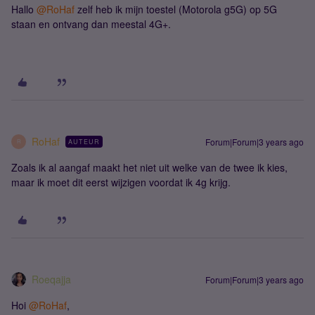
Hallo
@RoHaf
zelf heb ik mijn toestel (Motorola g5G) op 5G
staan en ontvang dan meestal 4G+.
RoHaf
Forum|Forum|3 years ago
AUTEUR
R
Zoals ik al aangaf maakt het niet uit welke van de twee ik kies,
maar ik moet dit eerst wijzigen voordat ik 4g krijg.
Roeqajja
Forum|Forum|3 years ago
Hoi
@RoHaf
,