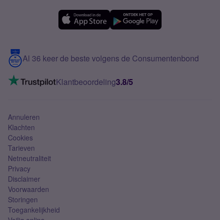
OPPO
Simyo Compleet
eSIM
Samsung A56
Over Simyo
Samsung
Meerdere nummers
Samsung S25 FE
Blog
5G internet
Contact
Al 36 keer de beste volgens de Consumentenbond
Mobiel internet
VoLTE 4G bellen
Klantbeoordeling
3.8/5
Mobiel abonnement
Simkaart
Annuleren
Klachten
Cookies
Tarieven
Netneutraliteit
Privacy
Disclaimer
Voorwaarden
Storingen
Toegankelijkheid
Veilig online