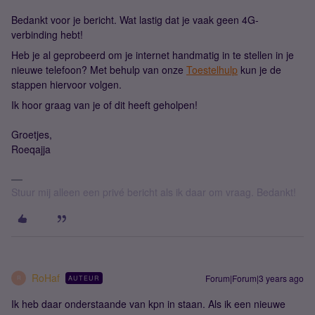
Bedankt voor je bericht. Wat lastig dat je vaak geen 4G-
verbinding hebt!
Heb je al geprobeerd om je internet handmatig in te stellen in je
nieuwe telefoon? Met behulp van onze
Toestelhulp
kun je de
stappen hiervoor volgen.
Ik hoor graag van je of dit heeft geholpen!
Groetjes,
Roeqajja
Stuur mij alleen een privé bericht als ik daar om vraag. Bedankt!
RoHaf
Forum|Forum|3 years ago
AUTEUR
R
Ik heb daar onderstaande van kpn in staan. Als ik een nieuwe