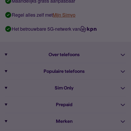
Maandelijks gratis aanpasbaar
Regel alles zelf met
Mijn Simyo
Het betrouwbare 5G-netwerk van
Over telefoons
Abonnement met telefoon
Populaire telefoons
Informatie over telefoons
Pixel 10
Sim Only
Alle telefoons
Pixel 9a
Sim Only
Prepaid
iPhone 16
Sim Only internet
Prepaid
iPhone 16e
Merken
Onbeperkt bellen
Bestel Prepaid simkaart
iPhone 15