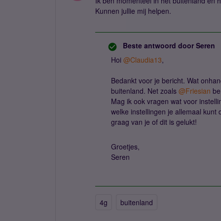
Ik ben momenteel in het buitenland en h
Kunnen jullie mij helpen.
Beste antwoord door
Seren
Hoi
@Claudia13
,
Bedankt voor je bericht. Wat onhand
buitenland. Net zoals
@Friesian
ben
Mag ik ook vragen wat voor instel
welke instellingen je allemaal kunt 
graag van je of dit is gelukt!
Groetjes,
Seren
4g
buitenland