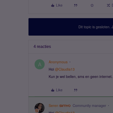
Like
Dit topic is gesloten.
4 reacties
Anonymous
A
Hoi
@Claudia13
Kun je wel bellen, sms en geen internet
Like
Seren
Community manager
Hoi
@Claudia13
,