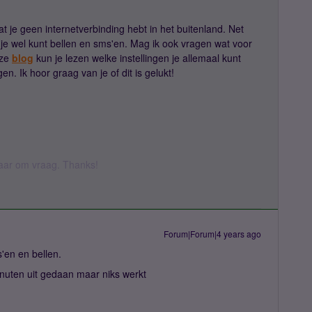
t je geen internetverbinding hebt in het buitenland. Net
je wel kunt bellen en sms'en. Mag ik ook vragen wat voor
eze
blog
kun je lezen welke instellingen je allemaal kunt
en. Ik hoor graag van je of dit is gelukt!
 daar om vraag. Thanks!
Forum|Forum|4 years ago
'en en bellen.
nuten uit gedaan maar niks werkt