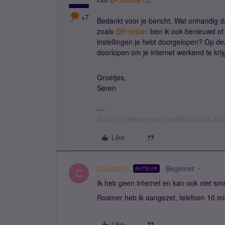
+7
Bedankt voor je bericht. Wat onhandig da
zoals
@Friesian
ben ik ook benieuwd of 
instellingen je hebt doorgelopen? Op d
doorlopen om je internet werkend te krijg
Groetjes,
Seren
Stuur mij alleen een privébericht als ik
Like
Claudia13
Beginner
AUTEUR
C
Ik heb geen internet en kan ook niet sms
Roamer heb ik aangezet, telefoon 10 mi
Like