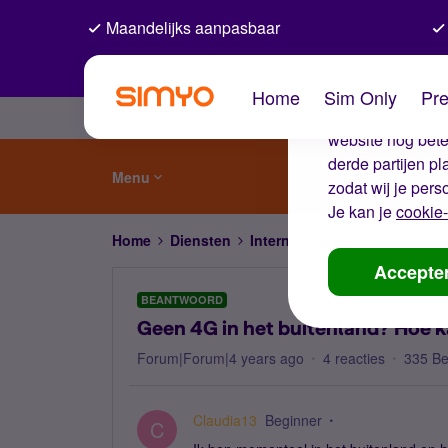
Maandelijks aanpasbaar
De coo
Home
Sim Only
Pre
Wij gebruiken co
website nog beter
derde partijen p
Menu
zodat wij je pers
Je kan je
cookie-
Home
Diensten
Internet, 4G en 5G
Geen 4G 
Accepte
BEANTWOORD
Geen 4G in het buitenland? Hoe ka
Forum|Forum|4 years ago
4 reacties
335 B
Claudia13
Beginner
C