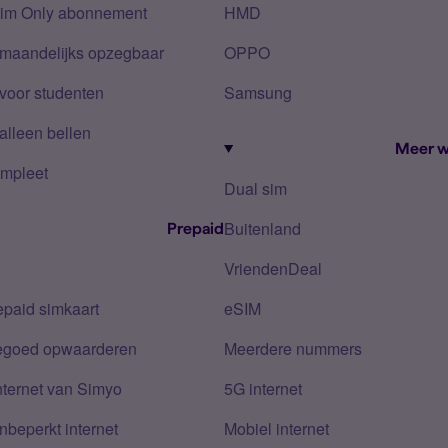
Sim Only abonnement
HMD
 maandelijks opzegbaar
OPPO
voor studenten
Samsung
alleen bellen
Meer w
mpleet
Dual sim
Buitenland
Prepaid
VriendenDeal
epaid simkaart
eSIM
tegoed opwaarderen
Meerdere nummers
nternet van Simyo
5G internet
nbeperkt internet
Mobiel internet