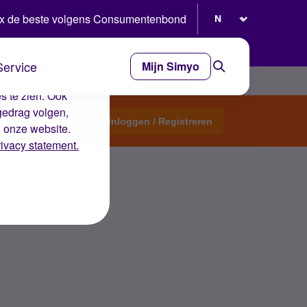
Selecteer taal
x de beste volgens Consumentenbond
Service
Mijn Simyo
e ervaring op de
s te zien. Ook
gedrag volgen,
Start een topic
Inloggen / Registreren
n onze website.
rivacy statement.