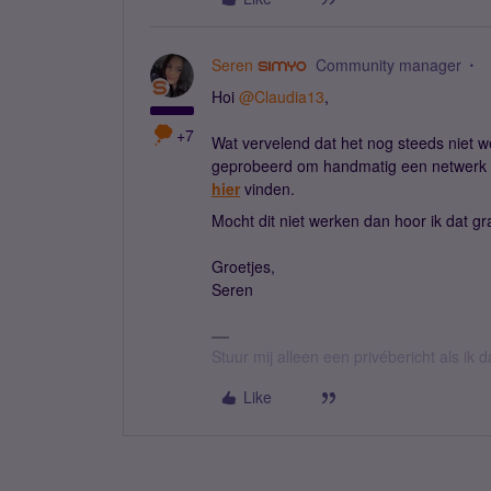
Seren
Community manager
Hoi
@Claudia13
,
+7
Wat vervelend dat het nog steeds niet wer
geprobeerd om handmatig een netwerk te
hier
vinden.
Mocht dit niet werken dan hoor ik dat g
Groetjes,
Seren
Stuur mij alleen een privébericht als ik
Like