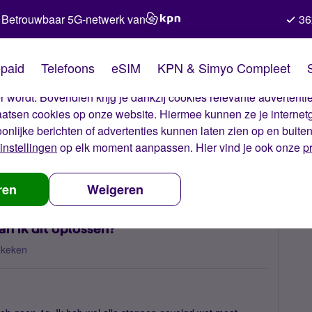
Betrouwbaar 5G-netwerk van
36
kies van Simyo
paid
Telefoons
eSIM
KPN & Simyo Compleet
okies op onze website. Met deze cookies zorgen wij ervoor dat j
 wordt. Bovendien krijg je dankzij cookies relevante advertentie
laatsen cookies op onze website. Hiermee kunnen ze je internet
oonlijke berichten of advertenties kunnen laten zien op en buite
instellingen
op elk moment aanpassen. Hier vind je ook onze
p
in het buitenland? Hoe kan ik dit oplossen?
ren
Weigeren
n ik dit oplossen?
ekeken