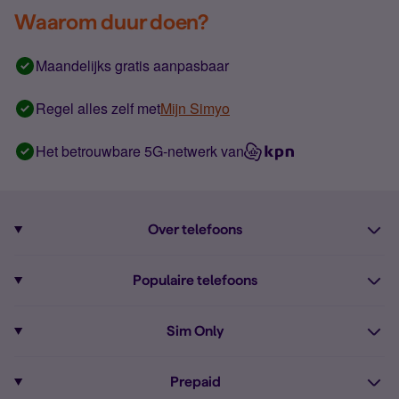
Waarom duur doen?
Maandelijks gratis aanpasbaar
Regel alles zelf met
Mijn Simyo
Het betrouwbare 5G-netwerk van
Over telefoons
Abonnement met telefoon
Populaire telefoons
Informatie over telefoons
Pixel 10
Sim Only
Alle telefoons
Pixel 9a
Sim Only
Prepaid
iPhone 16