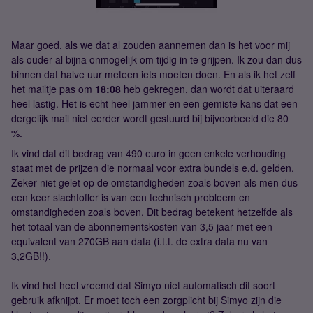
Maar goed, als we dat al zouden aannemen dan is het voor mij
als ouder al bijna onmogelijk om tijdig in te grijpen. Ik zou dan dus
binnen dat halve uur meteen iets moeten doen. En als ik het zelf
het mailtje pas om
18:08
heb gekregen, dan wordt dat uiteraard
heel lastig. Het is echt heel jammer en een gemiste kans dat een
dergelijk mail niet eerder wordt gestuurd bij bijvoorbeeld die 80
%.
Ik vind dat dit bedrag van 490 euro in geen enkele verhouding
staat met de prijzen die normaal voor extra bundels e.d. gelden.
Zeker niet gelet op de omstandigheden zoals boven als men dus
een keer slachtoffer is van een technisch probleem en
omstandigheden zoals boven. Dit bedrag betekent hetzelfde als
het totaal van de abonnementskosten van 3,5 jaar met een
equivalent van 270GB aan data (i.t.t. de extra data nu van
3,2GB!!).
Ik vind het heel vreemd dat Simyo niet automatisch dit soort
gebruik afknijpt. Er moet toch een zorgplicht bij Simyo zijn die