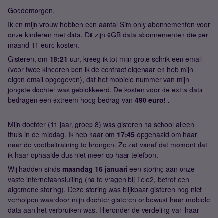
Goedemorgen.
Ik en mijn vrouw hebben een aantal Sim only abonnementen voor
onze kinderen met data. Dit zijn 6GB data abonnementen die per
maand 11 euro kosten.
Gisteren, om
18:21
uur, kreeg ik tot mijn grote schrik een email
(voor twee kinderen ben ik de contract eigenaar en heb mijn
eigen email opgegeven), dat het mobiele nummer van mijn
jongste dochter was geblokkeerd. De kosten voor de extra data
bedragen een extreem hoog bedrag van
490 euro! .
Mijn dochter (11 jaar, groep 8) was gisteren na school alleen
thuis in de middag. Ik heb haar om
17:45
opgehaald om haar
naar de voetbaltraining te brengen. Ze zat vanaf dat moment dat
ik haar ophaalde dus niet meer op haar telefoon.
Wij hadden sinds
maandag 16 januari
een storing aan onze
vaste internetaansluiting (na te vragen bij Tele2, betrof een
algemene storing). Deze storing was blijkbaar gisteren nog niet
verholpen waardoor mijn dochter gisteren onbewust haar mobiele
data aan het verbruiken was. Hieronder de verdeling van haar