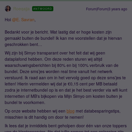
Roeqajja
Forum|Forum|3 years ago
ANTWOORD
Hoi
@E. Savran
,
Bedankt voor je bericht. Wat lastig dat er hoge kosten zijn
gemaakt buiten de bundel! Ik kan me voorstellen dat je hiervan
geschrokken bent…
Wij zijn bij Simyo transparant over het feit dat wij geen
dataplafond hebben. Om deze reden sturen wij altijd
waarschuwingsberichten bij 80% en bij 100% verbruik van de
bundel. Deze sms’jes worden real time vanuit het netwerk
verstuurd. Ik raad aan om in het vervolg goed op deze sms’jes te
letten! Hierin vermelden wij dat je €0,15 cent per MB betaald
zodra je internetbundel op is en dat je het best verder via wifi kunt
internetten of MB's bijkopen via Mijn Simyo om kosten buiten je
bundel te voorkomen.
Op onze website hebben wij een
blog
met databesparingstips,
misschien is dit handig om door te nemen!
Ik lees dat je inmiddels bent geholpen door één van onze toppers
van de klantenservice, fijn dat jullie samen tot een oplossing zijn