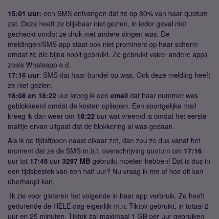
15:01 uur:
een SMS ontvangen dat ze op 80% van haar quotum
zat. Deze heeft ze blijkbaar niet gezien, in ieder geval niet
gecheckt omdat ze druk met andere dingen was. De
meldingen/SMS app staat ook niet prominent op haar scherm
omdat ze die bijna nooit gebruikt. Ze gebruikt vaker andere apps
zoals Whatsapp e.d.
17:16 uur
: SMS dat haar bundel op was. Ook deze melding heeft
ze niet gezien.
18:08 en 18:22
uur kreeg ik een
email
dat haar nummer was
geblokkeerd omdat de kosten opliepen. Een soortgelijke mail
kreeg ik dan weer om
18:22
uur wat vreemd is omdat het eerste
mailtje ervan uitgaat dat de blokkering al was gedaan.
Als ik de tijdstippen naast elkaar zet, dan zou ze dus vanaf het
moment dat ze de SMS m.b.t. overschrijving quotum om
17:16
uur tot
17:45
uur
3297 MB
gebruikt moeten hebben! Dat is dus in
een tijdsbestek van een half uur? Nu vraag ik me af hoe dit kan
überhaupt kan.
Ik zie voor gisteren het volgende in haar app verbruik. Ze heeft
gedurende de HELE dag eigenlijk m.n. Tiktok gebruikt, in totaal 2
uur en 25 minuten. Tiktok zal maximaal 1 GB per uur gebruiken