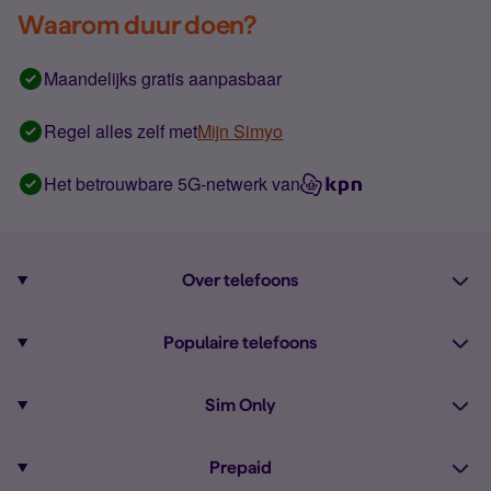
Waarom duur doen?
Maandelijks gratis aanpasbaar
Regel alles zelf met
Mijn Simyo
Het betrouwbare 5G-netwerk van
Over telefoons
Abonnement met telefoon
Populaire telefoons
Informatie over telefoons
Pixel 10
Sim Only
Alle telefoons
Pixel 9a
Sim Only
Prepaid
iPhone 16