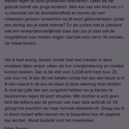
klanten tegen dit soort problemen beschermt? Zeker als het
gebruik betreft van jonge kinderen. Men kan van een kind van 11
nu eenmaal niet de doortastendheid en kennis van een
volwassen persoon verwachten bij dit soort gebeurtenissen (zoals
een storing aan je vaste internet? En als ouders heb je uiteraard
ook een verwantwoordelijkheid maar dan zou je daar ook de
mogelijkheid voor moeten krijgen (dat lukt echt niet in 30 minuten,
zie relaas boven).
Het is heel wrang, temeer omdat heel veel mensen in deze
onzekere tijden amper zaken als hun energierekening en voedsel
kunnen betalen. Dan is die 490 voor 3,2GB echt heel zuur. Zo
ook voor mij. Ik kan dit niet betalen omdat het dan een keuze is of
ik een maand in de kou wil staan of deze rekening moet betalen.
Ik vind dat jullie hier een zorgplicht hebben om je klanten te
beschermen tegen dit soort situaties. Mijn dochter is echt geen
kind dat telkens aan de grenzen van haar data verbruik zit. Dit
getuigt het overzicht van haar normale dataverbruik. Graag zou ik
in direct contact willen komen om te bespreken hoe dit opgelost
kan worden. Alvast bedankt voor het meedenken.
Ertan Savran