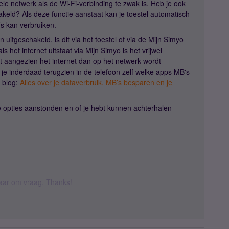
le netwerk als de Wi-Fi-verbinding te zwak is. Heb je ook
akeld? Als deze functie aanstaat kan je toestel automatisch
s kan verbruiken.
n uitgeschakeld, is dit via het toestel of via de Mijn Simyo
s het internet uitstaat via Mijn Simyo is het vrijwel
kt aangezien het internet dan op het netwerk wordt
je inderdaad terugzien in de telefoon zelf welke apps MB's
e blog:
Alles over je dataverbruik, MB’s besparen en je
e opties aanstonden en of je hebt kunnen achterhalen
 daar om vraag. Thanks!