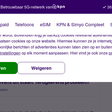
Betrouwbaar 5G-netwerk van
36
kies van Simyo
paid
Telefoons
eSIM
KPN & Simyo Compleet
okies op onze website. Met deze cookies zorgen wij ervoor dat j
 wordt. Bovendien krijg je dankzij cookies relevante advertentie
laatsen cookies op onze website. Hiermee kunnen ze je internet
oonlijke berichten of advertenties kunnen laten zien op en buite
instellingen
op elk moment aanpassen. Hier vind je ook onze
p
ruik terwijl mobiele gegevens uit staan. Terugkerend probleem?
ren
Weigeren
evens uit staan. Terugkerend probleem?
keken