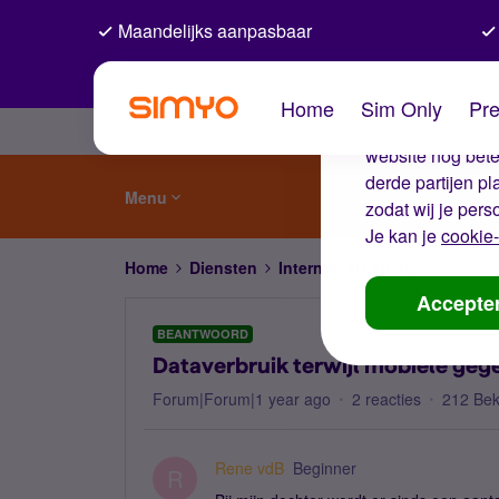
Maandelijks aanpasbaar
De coo
Home
Sim Only
Pre
Wij gebruiken co
website nog beter
derde partijen p
Menu
zodat wij je pers
Je kan je
cookie-
Home
Diensten
Internet, 4G en 5G
Dataverb
Accepte
BEANTWOORD
Dataverbruik terwijl mobiele geg
Forum|Forum|1 year ago
2 reacties
212 Be
Rene vdB
Beginner
R