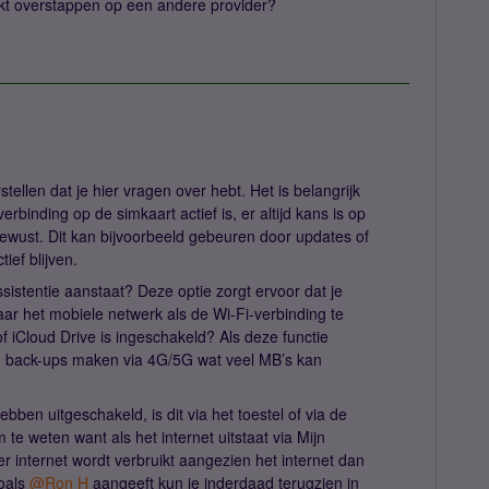
rkt overstappen op een andere provider?
stellen dat je hier vragen over hebt. Het is belangrijk
rbinding op de simkaart actief is, er altijd kans is op
ewust. Dit kan bijvoorbeeld gebeuren door updates of
ief blijven.
sistentie aanstaat? Deze optie zorgt ervoor dat je
aar het mobiele netwerk als de Wi-Fi-verbinding te
f iCloud Drive is ingeschakeld? Als deze functie
ch back-ups maken via 4G/5G wat veel MB’s kan
hebben uitgeschakeld, is dit via het toestel of via de
 te weten want als het internet uitstaat via Mijn
er internet wordt verbruikt aangezien het internet dan
als ​
@Ron H
aangeeft kun je inderdaad terugzien in