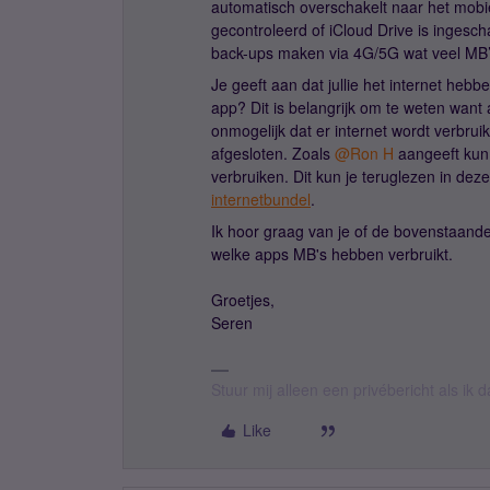
automatisch overschakelt naar het mobie
gecontroleerd of iCloud Drive is ingesch
back-ups maken via 4G/5G wat veel MB’
Je geeft aan dat jullie het internet hebbe
app? Dit is belangrijk om te weten want al
onmogelijk dat er internet wordt verbrui
afgesloten. Zoals ​
@Ron H
aangeeft kun 
verbruiken. Dit kun je teruglezen in dez
internetbundel
.
Ik hoor graag van je of de bovenstaand
welke apps MB's hebben verbruikt.
Groetjes,
Seren
Stuur mij alleen een privébericht als ik
Like