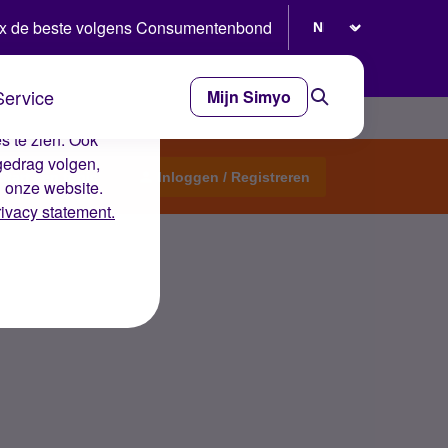
Selecteer taal
x de beste volgens Consumentenbond
Service
Mijn Simyo
e ervaring op de
s te zien. Ook
gedrag volgen,
Start een topic
Inloggen / Registreren
n onze website.
rivacy statement.