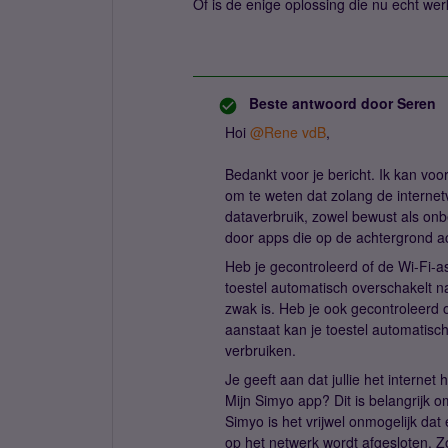
Of is de enige oplossing die nu echt we
Beste antwoord door
Seren
Hoi ​
@Rene vdB
,
Bedankt voor je bericht. Ik kan voor
om te weten dat zolang de internetve
dataverbruik, zowel bewust als onb
door apps die op de achtergrond act
Heb je gecontroleerd of de Wi-Fi-as
toestel automatisch overschakelt n
zwak is. Heb je ook gecontroleerd o
aanstaat kan je toestel automatis
verbruiken.
Je geeft aan dat jullie het internet 
Mijn Simyo app? Dit is belangrijk om
Simyo is het vrijwel onmogelijk dat 
op het netwerk wordt afgesloten. Zo