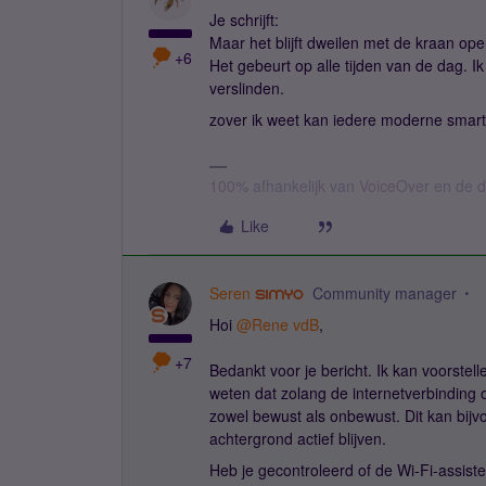
Je schrijft:
Maar het blijft dweilen met de kraan open
+6
Het gebeurt op alle tijden van de dag. 
verslinden.
zover ik weet kan iedere moderne smart
100% afhankelijk van VoiceOver en de d
Like
Seren
Community manager
Hoi ​
@Rene vdB
,
+7
Bedankt voor je bericht. Ik kan voorstell
weten dat zolang de internetverbinding op
zowel bewust als onbewust. Dit kan bij
achtergrond actief blijven.
Heb je gecontroleerd of de Wi-Fi-assiste