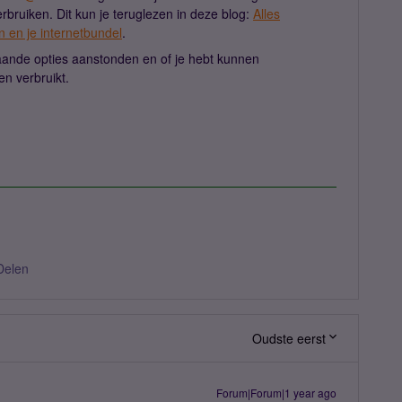
rbruiken. Dit kun je teruglezen in deze blog:
Alles
n en je internetbundel
.
taande opties aanstonden en of je hebt kunnen
n verbruikt.
Delen
Oudste eerst
Forum|Forum|1 year ago