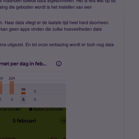
al maanden steeds data afgeschreven. Het is iets wat op dit
ing die geboden wordt is het instellen van een
. Haar data vliegt er de laatste tijd heel hard doorheen.
Ik kan geen apps vinden die zulke hoeveelheden data
ns uitgezet. En tot onze verbazing wordt er toch nog data