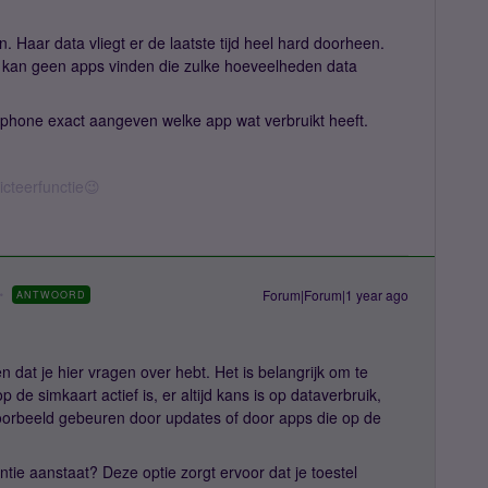
. Haar data vliegt er de laatste tijd heel hard doorheen.
Ik kan geen apps vinden die zulke hoeveelheden data
phone exact aangeven welke app wat verbruikt heeft.
icteerfunctie😉
Forum|Forum|1 year ago
ANTWOORD
en dat je hier vragen over hebt. Het is belangrijk om te
 de simkaart actief is, er altijd kans is op dataverbruik,
voorbeeld gebeuren door updates of door apps die op de
ntie aanstaat? Deze optie zorgt ervoor dat je toestel