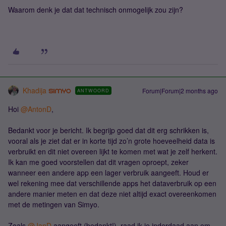
Waarom denk je dat dat technisch onmogelijk zou zijn?
Khadija
Forum|Forum|2 months ago
ANTWOORD
Hoi ​
@AntonD
,
Bedankt voor je bericht. Ik begrijp goed dat dit erg schrikken is,
vooral als je ziet dat er in korte tijd zo’n grote hoeveelheid data is
verbruikt en dit niet overeen lijkt te komen met wat je zelf herkent.
Ik kan me goed voorstellen dat dit vragen oproept, zeker
wanneer een andere app een lager verbruik aangeeft. Houd er
wel rekening mee dat verschillende apps het dataverbruik op een
andere manier meten en dat deze niet altijd exact overeenkomen
met de metingen van Simyo.
Zoals ​
@JanD
aangeeft (bedankt!), raad ik je inderdaad aan om