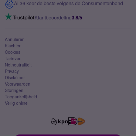
Contact
Al 36 keer de beste volgens de Consumentenbond
Mobiel internet
VoLTE 4G bellen
Klantbeoordeling
3.8/5
Mobiel abonnement
Simkaart
Annuleren
Klachten
Cookies
Tarieven
Netneutraliteit
Privacy
Disclaimer
Voorwaarden
Storingen
Toegankelijkheid
Veilig online