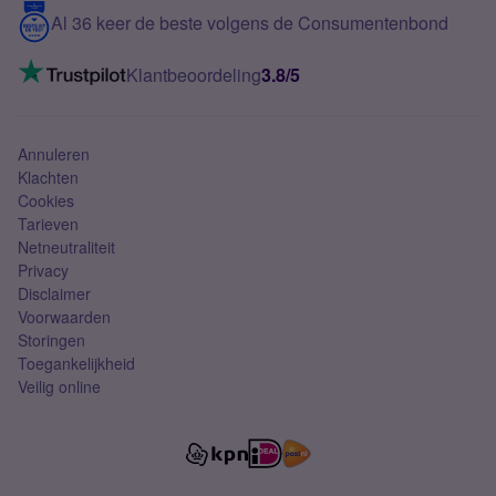
5G internet
Contact
Al 36 keer de beste volgens de Consumentenbond
Mobiel internet
VoLTE 4G bellen
Klantbeoordeling
3.8/5
Mobiel abonnement
Simkaart
Annuleren
Klachten
Cookies
Tarieven
Netneutraliteit
Privacy
Disclaimer
Voorwaarden
Storingen
Toegankelijkheid
Veilig online