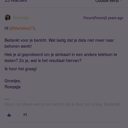
Oudste eerst
13 reacties
Roeqajja
Forum|Forum|2 years ago
Hi
@Marieke273
,
Bedankt voor je bericht. Wat lastig dat je data niet meer naar
behoren werkt!
Heb je al geprobeerd om je simkaart in een andere telefoon te
testen? Zo ja, wat is het resultaat hiervan?
Ik hoor het graag!
Groetjes,
Roeqajja
Stuur mij alleen een privé bericht als ik daar om vraag. Bedankt!