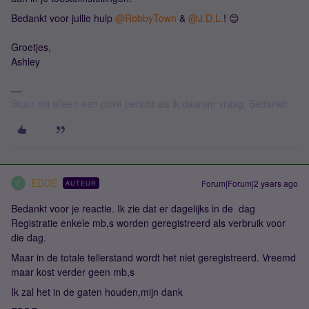
Bedankt voor jullie hulp
@RobbyTown
&
@J.D.L.
! 😊
Groetjes,
Ashley
Stuur mij alleen een privé bericht als ik daarom vraag. Bedankt!
EDDE
Forum|Forum|2 years ago
AUTEUR
E
Bedankt voor je reactie. Ik zie dat er dagelijks in de dag
Registratie enkele mb,s worden geregistreerd als verbruik voor
die dag.
Maar in de totale tellerstand wordt het niet geregistreerd. Vreemd
maar kost verder geen mb,s
Ik zal het in de gaten houden,mijn dank