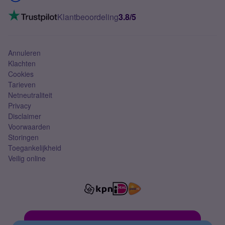
Mobiel internet
VoLTE 4G bellen
Klantbeoordeling
3.8/5
Mobiel abonnement
Simkaart
Annuleren
Klachten
Cookies
Tarieven
Netneutraliteit
Privacy
Disclaimer
Voorwaarden
Storingen
Toegankelijkheid
Veilig online