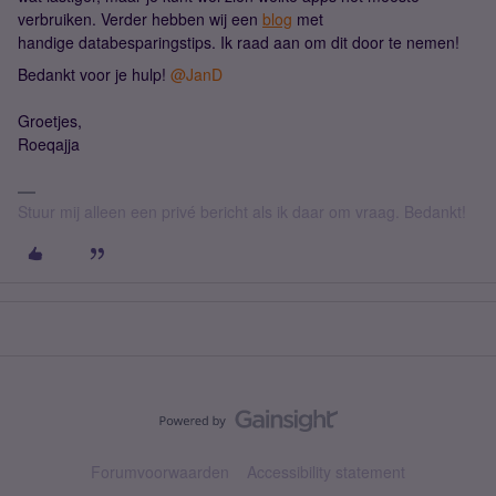
verbruiken. Verder hebben wij een
blog
met
handige databesparingstips. Ik raad aan om dit door te nemen!
Bedankt voor je hulp!
@JanD
Groetjes,
Roeqajja
Stuur mij alleen een privé bericht als ik daar om vraag. Bedankt!
Forumvoorwaarden
Accessibility statement