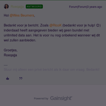
Roeqajja
Forum|Forum|3 years ago
ANTWOORD
Hoi
@Wes Beumers
,
Bedankt voor je bericht. Zoals
@RicoK
(bedankt voor je hulp! 😊)
inderdaad heeft aangegeven bieden wij geen bundel met
unlimited data aan. Het is voor nu nog onbekend wanneer wij dit
wel zullen aanbieden.
Groetjes,
Roeqajja
Stuur mij alleen een privé bericht als ik daar om vraag. Bedankt!