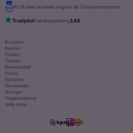
5G internet
Contact
Al 36 keer de beste volgens de Consumentenbond
Mobiel internet
VoLTE 4G bellen
Klantbeoordeling
3.8/5
Mobiel abonnement
Simkaart
Annuleren
Klachten
Cookies
Tarieven
Netneutraliteit
Privacy
Disclaimer
Voorwaarden
Storingen
Toegankelijkheid
Veilig online