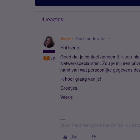
4 reacties
Veerle
Oud-moderator
Hoi Isene,
Goed dat je contact opneemt! Ik zou h
+2
Netwerkspecialisten. Zou je mij een privé
hand van wat persoonlijke gegevens de
Ik hoor graag van je!
Groetjes,
Veerle
Stuur mij alleen privé bericht als ik daa
Like