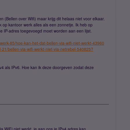
n (Bellen over Wifi) maar krijg dit helaas niet voor elkaar.
 op kantoor werk alles als een zonnetje. Ik heb op
je IP-adres toegevoegd moet worden aan een lijst.
twerk-85/hoe-kan-het-dat-bellen-via-wifi-niet-werkt-43960
-21/bellen-via-wifi-werkt-niet-via-netrebel-540825?
Pv4 als IPv6. Hoe kan ik deze doorgeven zodat deze
ia WiFi niet werkt, je aan ons je IPv4 adres kan