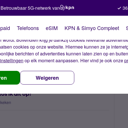
Betrouwbaar 5G-netwerk van
36
kies van Simyo
paid
Telefoons
eSIM
KPN & Simyo Compleet
okies op onze website. Met deze cookies zorgen wij ervoor dat j
 wordt. Bovendien krijg je dankzij cookies relevante advertentie
laatsen cookies op onze website. Hiermee kunnen ze je internet
oonlijke berichten of advertenties kunnen laten zien op en buite
instellingen
op elk moment aanpassen. Hier vind je ook onze
p
er Wi-Fi werkt niet. Hoe los ik dit op?
ren
Weigeren
os ik dit op?
ekeken