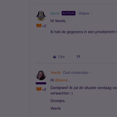
Isene
Helper
AUTEUR
Hi Veerle,
+2
Ik heb de gegevens in een privebericht n
Like
Veerle
Oud-moderator
Hi
@Isene
,
Dankjewel! Ik zal de situatie vandaag v
+2
verwachten :)
Groetjes,
Veerle