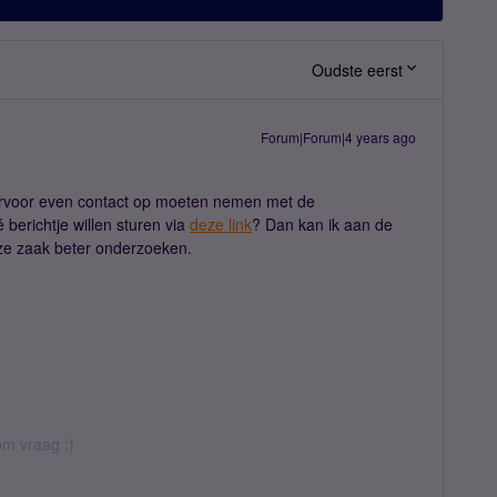
Oudste eerst
Forum|Forum|4 years ago
iervoor even contact op moeten nemen met de
 berichtje willen sturen via
deze link
? Dan kan ik aan de
ze zaak beter onderzoeken.
rom vraag :)