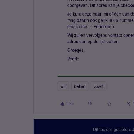
doorgeven. Dit adres kan je check
Je kunt deze naar mij of één van d
mag daarin ook gelijk je 06 numm
emailadres in vermelden.
Wij zullen vervolgens vontact opnem
adres dan op de lijst zetten.
Groetjes,
Veerle
wifi
bellen
vowifi
Like
Dit topic is gesloten.