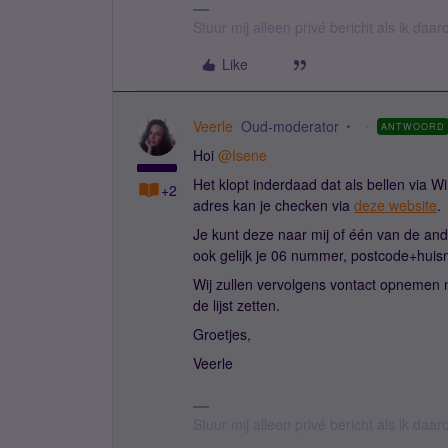
Stuur mij alleen privé bericht als ik daa
Like
Veerle
Oud-moderator
ANTWOORD
Hoi
@Isene
Het klopt inderdaad dat als bellen via W
+2
adres kan je checken via
deze website
.
Je kunt deze naar mij of één van de and
ook gelijk je 06 nummer, postcode+hui
Wij zullen vervolgens vontact opnemen m
de lijst zetten.
Groetjes,
Veerle
Stuur mij alleen privé bericht als ik daa