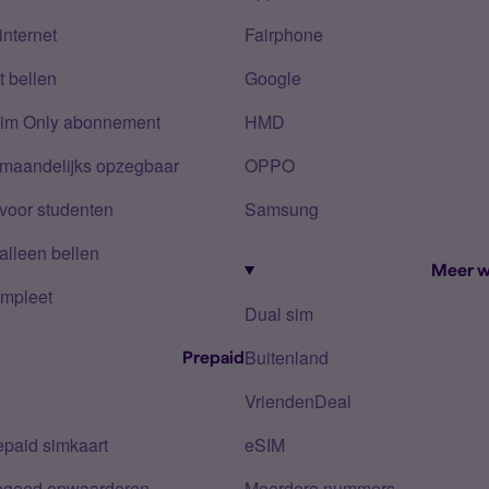
internet
Fairphone
 bellen
Google
Sim Only abonnement
HMD
 maandelijks opzegbaar
OPPO
voor studenten
Samsung
alleen bellen
Meer w
mpleet
Dual sim
Buitenland
Prepaid
VriendenDeal
epaid simkaart
eSIM
tegoed opwaarderen
Meerdere nummers