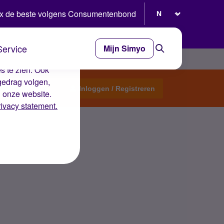
Selecteer taal
x de beste volgens Consumentenbond
Service
Mijn Simyo
e ervaring op de
s te zien. Ook
gedrag volgen,
Start een topic
Inloggen / Registreren
n onze website.
rivacy statement.