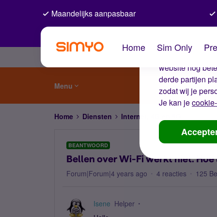
Maandelijks aanpasbaar
De coo
Home
Sim Only
Pre
Wij gebruiken co
website nog beter
derde partijen p
Menu
zodat wij je pers
Je kan je
cookie-
Home
Diensten
Internet, 4G en 5G
Bellen ov
Accepte
BEANTWOORD
Bellen over Wi-Fi werkt niet. Hoe l
Forum|Forum|4 years ago
4 reacties
125 B
Isene
Helper