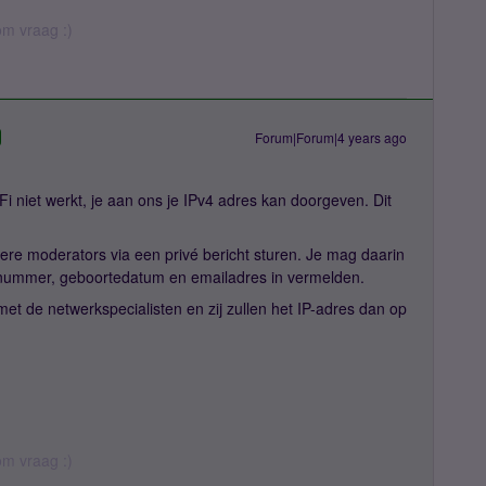
rom vraag :)
Forum|Forum|4 years ago
iFi niet werkt, je aan ons je IPv4 adres kan doorgeven. Dit
ere moderators via een privé bericht sturen. Je mag daarin
snummer, geboortedatum en emailadres in vermelden.
et de netwerkspecialisten en zij zullen het IP-adres dan op
rom vraag :)