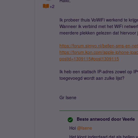
Hallo,
+2
Ik probeer thuis VoWiFi werkend te krijge
Wanneer ik verbind met het WiFi netwerk
meerdere plekken gelezen dat hiervoor 
https://forum.simyo.nl/bellen-sms-en-ne
https://forum.kpn.com/apple-iphone-ipad
postid=1309115#post1309115
Ik heb een statisch IP-adres zowel op I
toegevoegd wordt aan zulke lijst?
Gr Isene
Beste antwoord door
Veerle
Hoi
@Isene
Het klopt inderdaad dat als bellen v