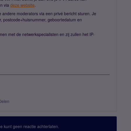
en via
deze website
.
e andere moderators via een privé bericht sturen. Je
er, postcode+huisnummer, geboortedatum en
en met de netwerkspecialisten en zij zullen het IP-
Delen
 Je kunt geen reactie achterlaten.