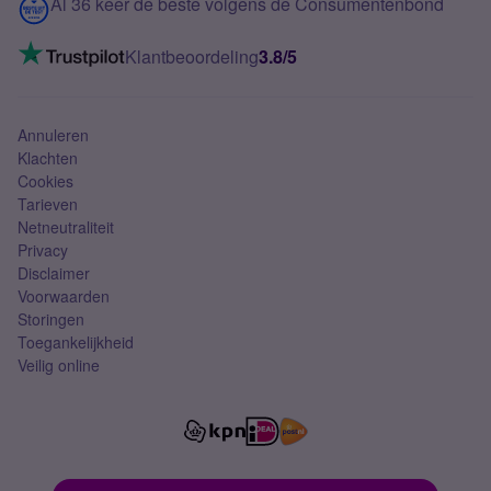
Contact
Al 36 keer de beste volgens de Consumentenbond
Mobiel internet
VoLTE 4G bellen
Klantbeoordeling
3.8/5
Mobiel abonnement
Simkaart
Annuleren
Klachten
Cookies
Tarieven
Netneutraliteit
Privacy
Disclaimer
Voorwaarden
Storingen
Toegankelijkheid
Veilig online