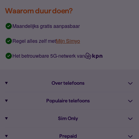
Waarom duur doen?
Maandelijks gratis aanpasbaar
Regel alles zelf met
Mijn Simyo
Het betrouwbare 5G-netwerk van
Over telefoons
Abonnement met telefoon
Populaire telefoons
Informatie over telefoons
Pixel 10
Sim Only
Alle telefoons
Pixel 9a
Sim Only
Prepaid
iPhone 16