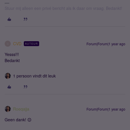
Stuur mij alleen een privé bericht als ik daar om vraag. Bedankt!
CVD
Forum|Forum|1 year ago
AUTEUR
C
Yesss!!!
Bedankt
1 persoon vindt dit leuk
Roeqajja
Forum|Forum|1 year ago
Geen dank! 😊