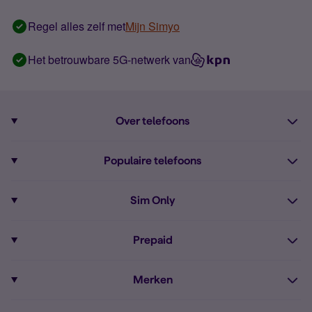
Regel alles zelf met
Mijn Simyo
Het betrouwbare 5G-netwerk van
Over telefoons
Abonnement met telefoon
Populaire telefoons
Informatie over telefoons
Pixel 10
Sim Only
Alle telefoons
Pixel 9a
Sim Only
Prepaid
iPhone 16
Sim Only internet
Prepaid
iPhone 16e
Merken
Onbeperkt bellen
Bestel Prepaid simkaart
iPhone 15
Apple
Zakelijk Sim Only abonnement