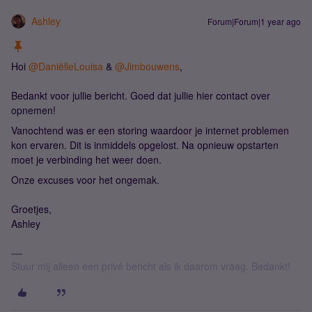
Ashley
Forum|Forum|1 year ago
Hoi
@DaniëlleLouisa
&
@Jimbouwens
,
Bedankt voor jullie bericht. Goed dat jullie hier contact over
opnemen!
Vanochtend was er een storing waardoor je internet problemen
kon ervaren. Dit is inmiddels opgelost. Na opnieuw opstarten
moet je verbinding het weer doen.
Onze excuses voor het ongemak.
Groetjes,
Ashley
Stuur mij alleen een privé bericht als ik daarom vraag. Bedankt!