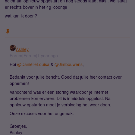
helemaal opnieuw opgestart en nog steeds laadt niks.. wel staat
er rechts bovenin het 4g icoontje
wat kan ik doen?
Ashley
Forum|Forum|1 year ago
Hoi
@DaniëlleLouisa
&
@Jimbouwens
,
Bedankt voor jullie bericht. Goed dat jullie hier contact over
opnemen!
Vanochtend was er een storing waardoor je internet
problemen kon ervaren. Dit is inmiddels opgelost. Na
opnieuw opstarten moet je verbinding het weer doen.
Onze excuses voor het ongemak.
Groetjes,
Ashley