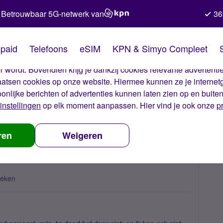
Betrouwbaar 5G-netwerk van
36
kies van Simyo
paid
Telefoons
eSIM
KPN & Simyo Compleet
okies op onze website. Met deze cookies zorgen wij ervoor dat j
 wordt. Bovendien krijg je dankzij cookies relevante advertentie
laatsen cookies op onze website. Hiermee kunnen ze je internet
oonlijke berichten of advertenties kunnen laten zien op en buite
instellingen
op elk moment aanpassen. Hier vind je ook onze
p
 niet meer
ren
Weigeren
keken