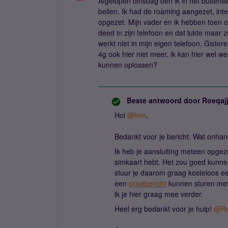
Afgelopen dinsdag ben ik in het buitenla
bellen. Ik had de roaming aangezet, int
opgezet. Mijn vader en ik hebben toen o
deed in zijn telefoon en dat lukte maar z
werkt niet in mijn eigen telefoon. Gist
4g ook hier niet meer, ik kan hier wel w
kunnen oplossen?
Beste antwoord door
Roeqaj
Hoi
@Ivm
,
Bedankt voor je bericht. Wat onhand
Ik heb je aansluiting meteen opgez
simkaart hebt. Het zou goed kunnen 
stuur je daarom graag kosteloos ee
een
privébericht
kunnen sturen met
ik je hier graag mee verder.
Heel erg bedankt voor je hulp!
@Ro