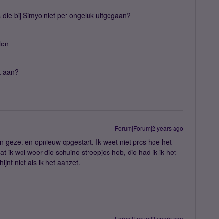
s die bij Simyo niet per ongeluk uitgegaan?
len
k aan?
Forum|Forum|2 years ago
 gezet en opnieuw opgestart. Ik weet niet prcs hoe het
at ik wel weer die schuine streepjes heb, die had ik ik het
ijnt niet als ik het aanzet.
Forum|Forum|2 years ago