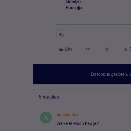
Groetjes,
Roeqajja
4g
Like
Dit topic is gesloten.
5 reacties
Anonymous
A
Welke telefoon heb je?