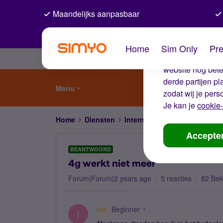
Maandelijks aanpasbaar
De coo
Home
Sim Only
Pre
Wij gebruiken co
website nog beter
derde partijen p
Menu
zodat wij je pers
Je kan je
cookie-
Home
Diensten
Internet, 4G en 5G
4g werkt
Accepte
BEANTWOORD
4g werkt niet meer
Forum|Forum|2 years ago
5 reacties
82 Be
Ivm
Beginner
I