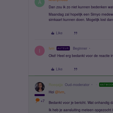
A
Dan zou ik zo niet kunnen bedenken wat 
Maandag zal hopelijk een Simyo medewer
simkaart kunnen doen. Mogelijk lost da
Like
Ivm
Beginner
AUTEUR
I
Oké! Heel erg bedankt voor de reactie i
Like
Roeqajja
Oud-moderator
ANTWOO
Hoi
@Ivm
,
+7
Bedankt voor je bericht. Wat onhandig da
Ik heb je aansluiting meteen opgezocht 