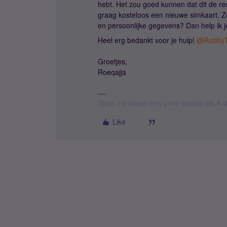
hebt. Het zou goed kunnen dat dit de red
graag kosteloos een nieuwe simkaart. Z
en persoonlijke gegevens? Dan help ik 
Heel erg bedankt voor je hulp!
@Robby
Groetjes,
Roeqajja
Stuur mij alleen een privé bericht als i
Like