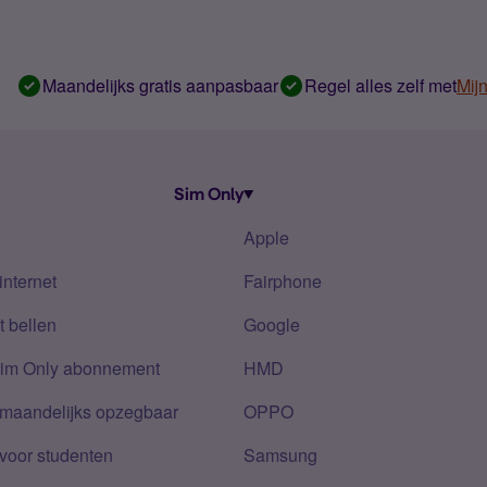
Maandelijks gratis aanpasbaar
Regel alles zelf met
Mij
Sim Only
Apple
internet
Fairphone
 bellen
Google
Sim Only abonnement
HMD
 maandelijks opzegbaar
OPPO
voor studenten
Samsung