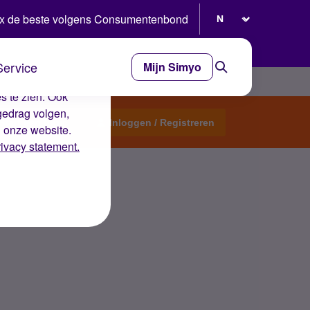
Selecteer taal
x de beste volgens Consumentenbond
Service
Mijn Simyo
e ervaring op de
s te zien. Ook
gedrag volgen,
Start een topic
Inloggen / Registreren
n onze website.
rivacy statement.