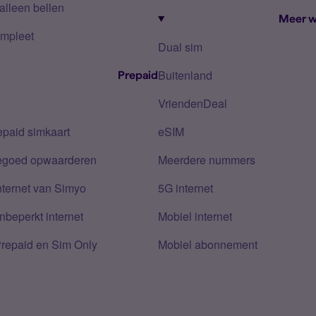
alleen bellen
Meer w
mpleet
Dual sim
Buitenland
Prepaid
VriendenDeal
epaid simkaart
eSIM
tegoed opwaarderen
Meerdere nummers
nternet van Simyo
5G internet
nbeperkt internet
Mobiel internet
Prepaid en Sim Only
Mobiel abonnement