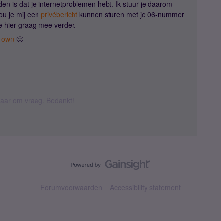
en is dat je internetproblemen hebt. Ik stuur je daarom
ou je mij een
privébericht
kunnen sturen met je 06-nummer
je hier graag mee verder.
Town
🙂
k daar om vraag. Bedankt!
Forumvoorwaarden
Accessibility statement