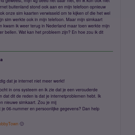
nd geweest, mijn 4g deed het daar niet, en ik kon ook niet
ernet buitenland stond ook aan en mijn telefoon opnieuw
ok onze sim kaarten verwisseld om te kijken of die het wel
ijn sim werkte ook in mijn telefoon. Maar mijn simkaart
eren kwam ik weer terug in Nederland maar toen werkte mijn
eer bellen. Wat kan het probleem zijn? En hoe zou ik dit
ja
ig dat je internet niet meer werkt!
ocht in ons systeem en ik zie dat je een verouderde
dat dit de reden is dat je internetproblemen hebt. Ik
n nieuwe simkaart. Zou je mij
 je 06-nummer en persoonlijke gegevens? Dan help
bbyTown
🙂