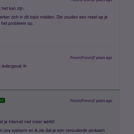
het kan zijn.
ker zich in dit topic melden. Die zouden een reset op je
n het probleem op.
Forum|Forum|2 years ago
n iedergeval 🫶
Forum|Forum|2 years ago
RD
t je internet niet meer werkt!
in ons systeem en ik zie dat je een verouderde simkaart