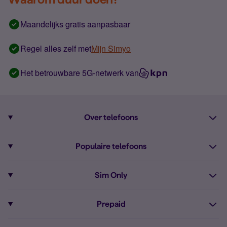
Maandelijks gratis aanpasbaar
Regel alles zelf met
Mijn Simyo
Het betrouwbare 5G-netwerk van
Over telefoons
Abonnement met telefoon
Populaire telefoons
Informatie over telefoons
Pixel 10
Sim Only
Alle telefoons
Pixel 9a
Sim Only
Prepaid
iPhone 16
Sim Only internet
Prepaid